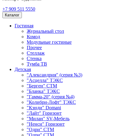
+7 909 511 5550
Каталог
Гостиная
Журнальный стол
Комод
Модульные гостиные
Прочее
Стеллаж
Стенка
Тумба ТВ
Детская
"Александрия" (серия №3)
"Асцелла" ТЭКС
"Берген" СТМ
"Бланка" ТЭКС
"Гамма-20" (серия №4)
"Колибри-Лофт" ТЭКС
"Кэнди" Domani
"Лайт" Горизонт
"Милан" SV-Мебель
"Ненси" Горизонт
"Одри" СТМ
"Одри" СТМ