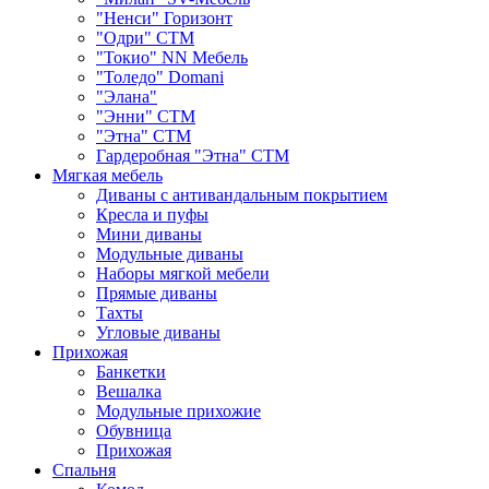
"Ненси" Горизонт
"Одри" СТМ
"Токио" NN Мебель
"Толедо" Domani
"Элана"
"Энни" СТМ
"Этна" СТМ
Гардеробная "Этна" СТМ
Мягкая мебель
Диваны с антивандальным покрытием
Кресла и пуфы
Мини диваны
Модульные диваны
Наборы мягкой мебели
Прямые диваны
Тахты
Угловые диваны
Прихожая
Банкетки
Вешалка
Модульные прихожие
Обувница
Прихожая
Спальня