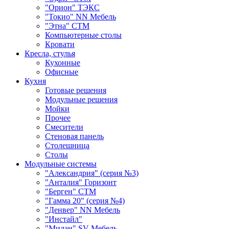
"Орион" ТЭКС
"Токио" NN Мебель
"Этна" СТМ
Компьютерные столы
Кровати
Кресла, стулья
Кухонные
Офисные
Кухня
Готовые решения
Модульные решения
Мойки
Прочее
Смесители
Стеновая панель
Столешница
Столы
Модульные системы
"Александрия" (серия №3)
"Анталия" Горизонт
"Берген" СТМ
"Гамма 20" (серия №4)
"Денвер" NN Мебель
"Инстайл"
"Милан" SV-Мебель