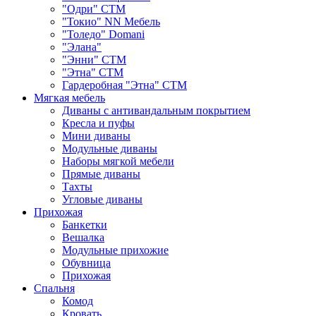
"Одри" СТМ
"Токио" NN Мебель
"Толедо" Domani
"Элана"
"Энни" СТМ
"Этна" СТМ
Гардеробная "Этна" СТМ
Мягкая мебель
Диваны с антивандальным покрытием
Кресла и пуфы
Мини диваны
Модульные диваны
Наборы мягкой мебели
Прямые диваны
Тахты
Угловые диваны
Прихожая
Банкетки
Вешалка
Модульные прихожие
Обувница
Прихожая
Спальня
Комод
Кровать