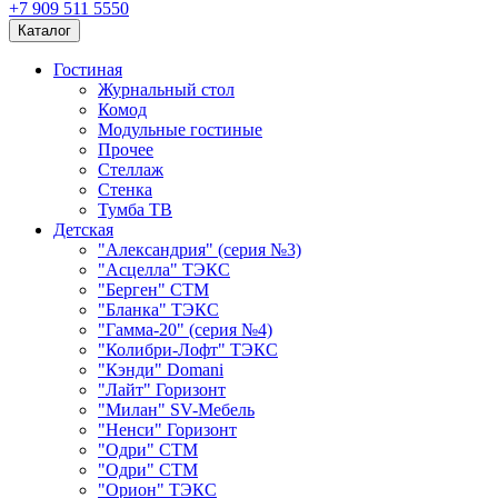
+7 909 511 5550
Каталог
Гостиная
Журнальный стол
Комод
Модульные гостиные
Прочее
Стеллаж
Стенка
Тумба ТВ
Детская
"Александрия" (серия №3)
"Асцелла" ТЭКС
"Берген" СТМ
"Бланка" ТЭКС
"Гамма-20" (серия №4)
"Колибри-Лофт" ТЭКС
"Кэнди" Domani
"Лайт" Горизонт
"Милан" SV-Мебель
"Ненси" Горизонт
"Одри" СТМ
"Одри" СТМ
"Орион" ТЭКС