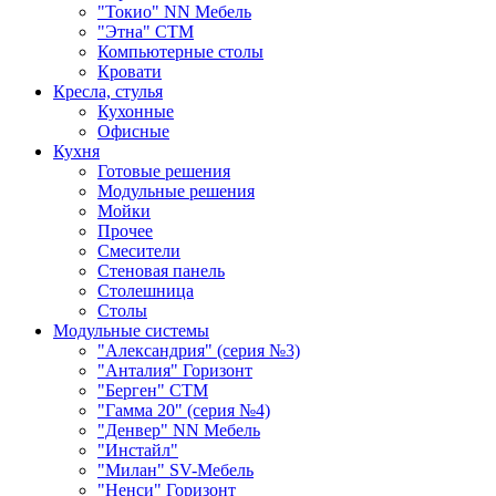
"Токио" NN Мебель
"Этна" СТМ
Компьютерные столы
Кровати
Кресла, стулья
Кухонные
Офисные
Кухня
Готовые решения
Модульные решения
Мойки
Прочее
Смесители
Стеновая панель
Столешница
Столы
Модульные системы
"Александрия" (серия №3)
"Анталия" Горизонт
"Берген" СТМ
"Гамма 20" (серия №4)
"Денвер" NN Мебель
"Инстайл"
"Милан" SV-Мебель
"Ненси" Горизонт