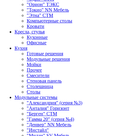
"Орион" ТЭКС
"Токио" NN Мебель
"Этна" СТМ
Компьютерные столы
Кровати
Кресла, стулья
Кухонные
Офисные
Кухня
Готовые решения
Модульные решения
Мойки
Прочее
Смесители
Стеновая панель
Столешница
Столы
Модульные системы
"Александрия" (серия №3)
"Анталия" Горизонт
"Берген" СТМ
"Гамма 20" (серия №4)
"Денвер" NN Мебель
"Инстайл"
"Милан" SV-Мебель