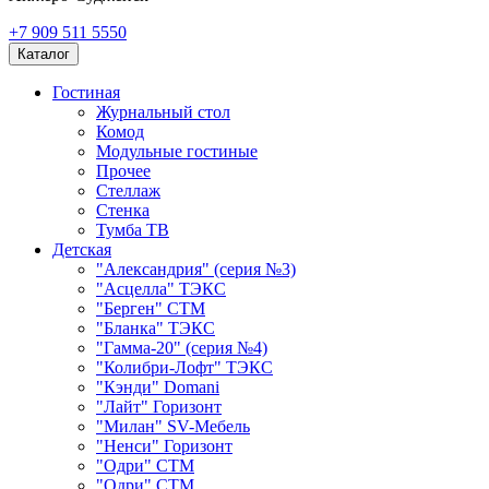
+7 909 511 5550
Каталог
Гостиная
Журнальный стол
Комод
Модульные гостиные
Прочее
Стеллаж
Стенка
Тумба ТВ
Детская
"Александрия" (серия №3)
"Асцелла" ТЭКС
"Берген" СТМ
"Бланка" ТЭКС
"Гамма-20" (серия №4)
"Колибри-Лофт" ТЭКС
"Кэнди" Domani
"Лайт" Горизонт
"Милан" SV-Мебель
"Ненси" Горизонт
"Одри" СТМ
"Одри" СТМ