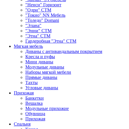
"Ненси" Горизонт
"Одри" СТМ
"Токио" NN Мебель
"Толедо" Domani
"Элана"
"Энни" СТМ
"Этна" СТМ
Гардеробная "Этна" СТМ
Мягкая мебель
Диваны с антивандальным покрытием
Кресла и пуфы
Мини диваны
Модульные диваны
Наборы мягкой мебели
Прямые диваны
Тахты
Угловые диваны
Прихожая
Банкетки
Вешалка
Модульные прихожие
Обувница
Прихожая
Спальня