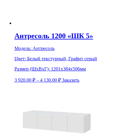
Антресоль 1200 «ШК 5»
Модель:
Антресоль
Цвет:
Белый текстурный, Графит серый
Размер (ШхВхГ):
1201х384х506мм
3 920.00
₽
–
4 130.00
₽
Заказать