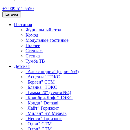
+7 909 511 5550
Каталог
Гостиная
Журнальный стол
Комод
Модульные гостиные
Прочее
Стеллаж
Стенка
Тумба ТВ
Детская
"Александрия" (серия №3)
"Асцелла" ТЭКС
"Берген" СТМ
"Бланка" ТЭКС
"Гамма-20" (серия №4)
"Колибри-Лофт" ТЭКС
"Кэнди" Domani
"Лайт" Горизонт
"Милан" SV-Мебель
"Ненси" Горизонт
"Одри" СТМ
"Одри" СТМ