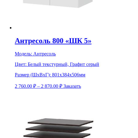
Антресоль 800 «ШК 5»
Модель:
Антресоль
Цвет:
Белый текстурный, Графит серый
Размер (ШхВхГ):
801х384х506мм
2 760.00
₽
–
2 870.00
₽
Заказать