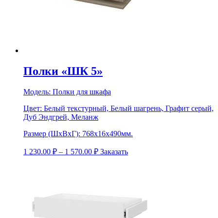
Полки «ШК 5»
Модель:
Полки для шкафа
Цвет:
Белый текстурный, Белый шагрень, Графит серый,
Дуб Эндгрей, Меланж
Размер (ШхВхГ):
768х16х490мм.
1 230.00
₽
–
1 570.00
₽
Заказать