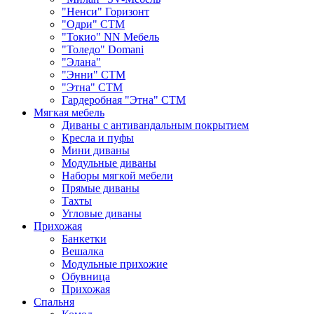
"Ненси" Горизонт
"Одри" СТМ
"Токио" NN Мебель
"Толедо" Domani
"Элана"
"Энни" СТМ
"Этна" СТМ
Гардеробная "Этна" СТМ
Мягкая мебель
Диваны с антивандальным покрытием
Кресла и пуфы
Мини диваны
Модульные диваны
Наборы мягкой мебели
Прямые диваны
Тахты
Угловые диваны
Прихожая
Банкетки
Вешалка
Модульные прихожие
Обувница
Прихожая
Спальня