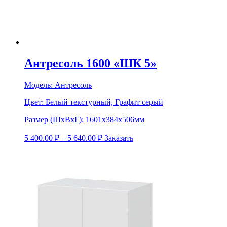
Антресоль 1600 «ШК 5»
Модель:
Антресоль
Цвет:
Белый текстурный, Графит серый
Размер (ШхВхГ):
1601х384х506мм
5 400.00
₽
–
5 640.00
₽
Заказать