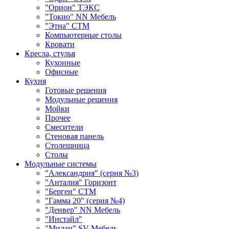
"Орион" ТЭКС
"Токио" NN Мебель
"Этна" СТМ
Компьютерные столы
Кровати
Кресла, стулья
Кухонные
Офисные
Кухня
Готовые решения
Модульные решения
Мойки
Прочее
Смесители
Стеновая панель
Столешница
Столы
Модульные системы
"Александрия" (серия №3)
"Анталия" Горизонт
"Берген" СТМ
"Гамма 20" (серия №4)
"Денвер" NN Мебель
"Инстайл"
"Милан" SV-Мебель