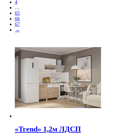
4
…
65
66
67
→
«Trend» 1,2м ЛДСП