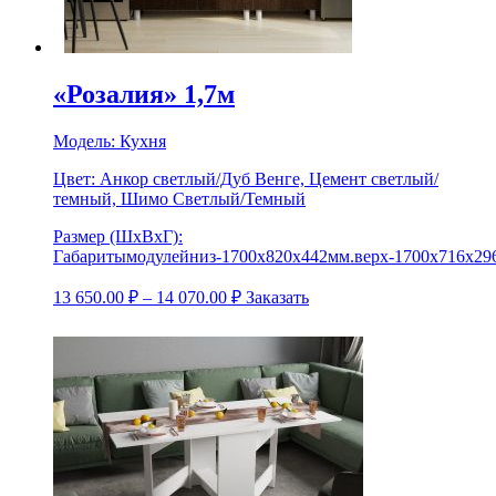
«Розалия» 1,7м
Модель:
Кухня
Цвет:
Анкор светлый/Дуб Венге, Цемент светлый/
темный, Шимо Светлый/Темный
Размер (ШхВхГ):
Габаритымодулейниз-1700х820х442мм.верх-1700х716х29
13 650.00
₽
–
14 070.00
₽
Заказать