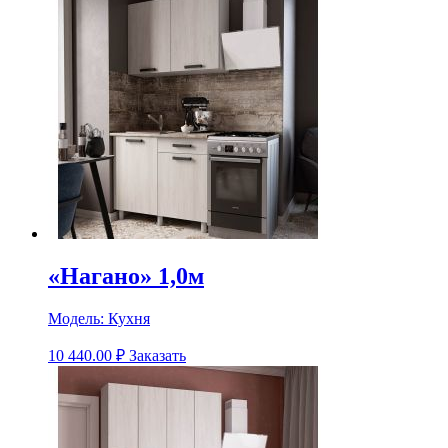
«Нагано» 1,0м
Модель:
Кухня
10 440.00
₽
Заказать