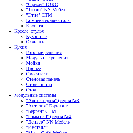
"Орион" ТЭКС
"Токио" NN Мебель
"Этна" СТМ
Компьютерные столы
Кровати
Кресла, стулья
Кухонные
Офисные
Кухня
Готовые решения
Модульные решения
Мойки
Прочее
Смесители
Стеновая панель
Столешница
Столы
Модульные системы
"Александрия" (серия №3)
"Анталия" Горизонт
"Берген" СТМ
"Гамма 20" (серия №4)
"Денвер" NN Мебель
"Инстайл"
"Милан" SV-Мебель