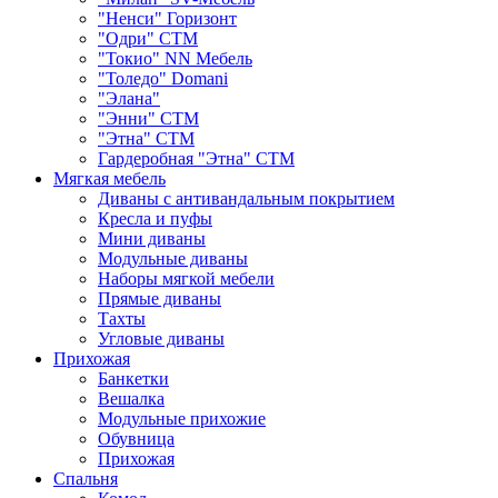
"Ненси" Горизонт
"Одри" СТМ
"Токио" NN Мебель
"Толедо" Domani
"Элана"
"Энни" СТМ
"Этна" СТМ
Гардеробная "Этна" СТМ
Мягкая мебель
Диваны с антивандальным покрытием
Кресла и пуфы
Мини диваны
Модульные диваны
Наборы мягкой мебели
Прямые диваны
Тахты
Угловые диваны
Прихожая
Банкетки
Вешалка
Модульные прихожие
Обувница
Прихожая
Спальня