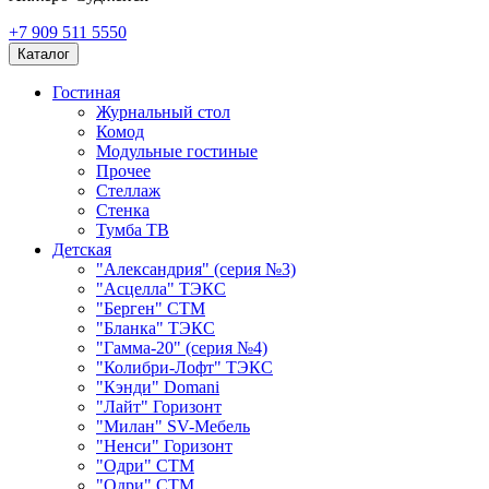
+7 909 511 5550
Каталог
Гостиная
Журнальный стол
Комод
Модульные гостиные
Прочее
Стеллаж
Стенка
Тумба ТВ
Детская
"Александрия" (серия №3)
"Асцелла" ТЭКС
"Берген" СТМ
"Бланка" ТЭКС
"Гамма-20" (серия №4)
"Колибри-Лофт" ТЭКС
"Кэнди" Domani
"Лайт" Горизонт
"Милан" SV-Мебель
"Ненси" Горизонт
"Одри" СТМ
"Одри" СТМ