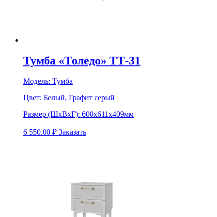
Тумба «Толедо» ТТ-31
Модель:
Тумба
Цвет:
Белый, Графит серый
Размер (ШхВхГ):
600х611х409мм
6 550.00
₽
Заказать