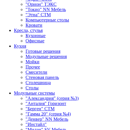
"Орион" ТЭКС
"Токио" NN Мебель
"Этна" СТМ
Компьютерные столы
Кровати
Кресла, стулья
Кухонные
Офисные
Кухня
Готовые решения
Модульные решения
Мойки
Прочее
Смесители
Стеновая панель
Столешница
Столы
Модульные системы
"Александрия" (серия №3)
"Анталия" Горизонт
"Берген" СТМ
"Гамма 20" (серия №4)
"Денвер" NN Мебель
"Инстайл"
"Милан" SV-Мебель