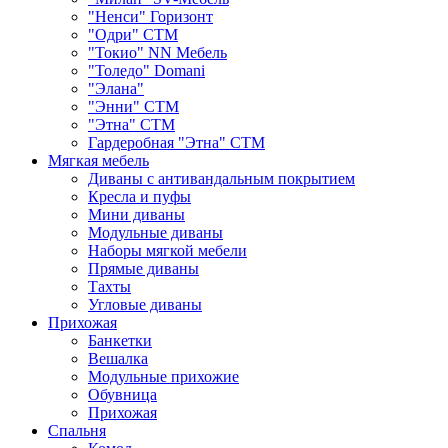
"Ненси" Горизонт
"Одри" СТМ
"Токио" NN Мебель
"Толедо" Domani
"Элана"
"Энни" СТМ
"Этна" СТМ
Гардеробная "Этна" СТМ
Мягкая мебель
Диваны с антивандальным покрытием
Кресла и пуфы
Мини диваны
Модульные диваны
Наборы мягкой мебели
Прямые диваны
Тахты
Угловые диваны
Прихожая
Банкетки
Вешалка
Модульные прихожие
Обувница
Прихожая
Спальня