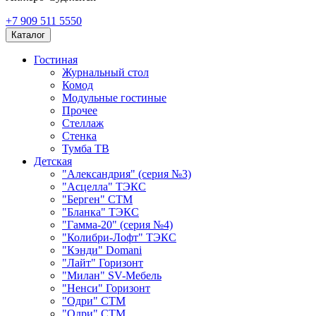
+7 909 511 5550
Каталог
Гостиная
Журнальный стол
Комод
Модульные гостиные
Прочее
Стеллаж
Стенка
Тумба ТВ
Детская
"Александрия" (серия №3)
"Асцелла" ТЭКС
"Берген" СТМ
"Бланка" ТЭКС
"Гамма-20" (серия №4)
"Колибри-Лофт" ТЭКС
"Кэнди" Domani
"Лайт" Горизонт
"Милан" SV-Мебель
"Ненси" Горизонт
"Одри" СТМ
"Одри" СТМ