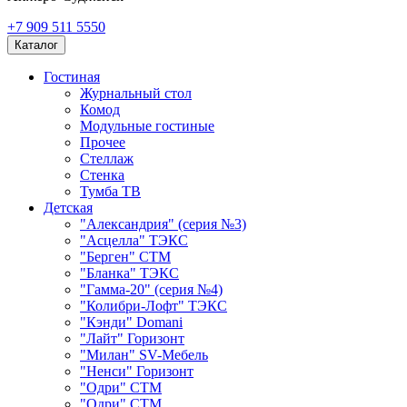
+7 909 511 5550
Каталог
Гостиная
Журнальный стол
Комод
Модульные гостиные
Прочее
Стеллаж
Стенка
Тумба ТВ
Детская
"Александрия" (серия №3)
"Асцелла" ТЭКС
"Берген" СТМ
"Бланка" ТЭКС
"Гамма-20" (серия №4)
"Колибри-Лофт" ТЭКС
"Кэнди" Domani
"Лайт" Горизонт
"Милан" SV-Мебель
"Ненси" Горизонт
"Одри" СТМ
"Одри" СТМ