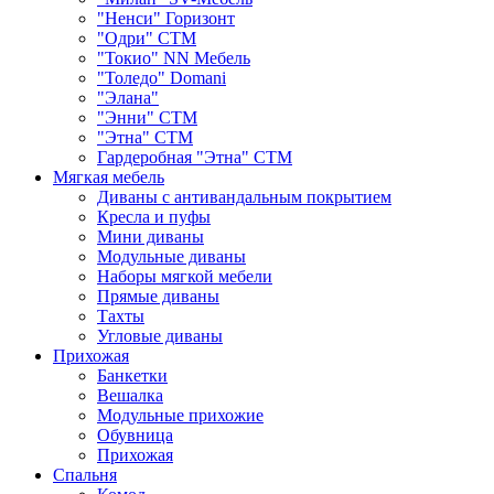
"Ненси" Горизонт
"Одри" СТМ
"Токио" NN Мебель
"Толедо" Domani
"Элана"
"Энни" СТМ
"Этна" СТМ
Гардеробная "Этна" СТМ
Мягкая мебель
Диваны с антивандальным покрытием
Кресла и пуфы
Мини диваны
Модульные диваны
Наборы мягкой мебели
Прямые диваны
Тахты
Угловые диваны
Прихожая
Банкетки
Вешалка
Модульные прихожие
Обувница
Прихожая
Спальня