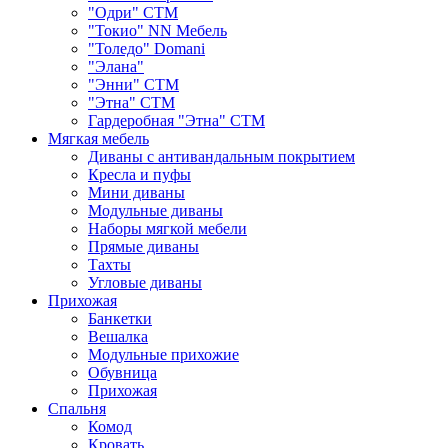
"Одри" СТМ
"Токио" NN Мебель
"Толедо" Domani
"Элана"
"Энни" СТМ
"Этна" СТМ
Гардеробная "Этна" СТМ
Мягкая мебель
Диваны с антивандальным покрытием
Кресла и пуфы
Мини диваны
Модульные диваны
Наборы мягкой мебели
Прямые диваны
Тахты
Угловые диваны
Прихожая
Банкетки
Вешалка
Модульные прихожие
Обувница
Прихожая
Спальня
Комод
Кровать