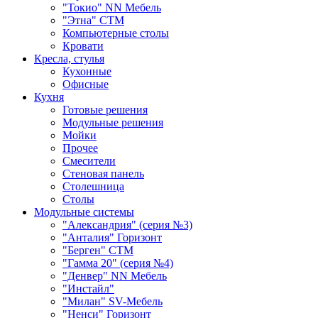
"Токио" NN Мебель
"Этна" СТМ
Компьютерные столы
Кровати
Кресла, стулья
Кухонные
Офисные
Кухня
Готовые решения
Модульные решения
Мойки
Прочее
Смесители
Стеновая панель
Столешница
Столы
Модульные системы
"Александрия" (серия №3)
"Анталия" Горизонт
"Берген" СТМ
"Гамма 20" (серия №4)
"Денвер" NN Мебель
"Инстайл"
"Милан" SV-Мебель
"Ненси" Горизонт