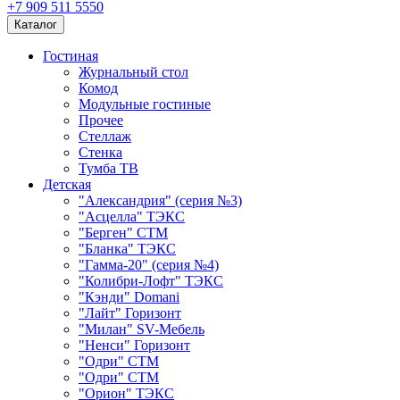
+7 909 511 5550
Каталог
Гостиная
Журнальный стол
Комод
Модульные гостиные
Прочее
Стеллаж
Стенка
Тумба ТВ
Детская
"Александрия" (серия №3)
"Асцелла" ТЭКС
"Берген" СТМ
"Бланка" ТЭКС
"Гамма-20" (серия №4)
"Колибри-Лофт" ТЭКС
"Кэнди" Domani
"Лайт" Горизонт
"Милан" SV-Мебель
"Ненси" Горизонт
"Одри" СТМ
"Одри" СТМ
"Орион" ТЭКС