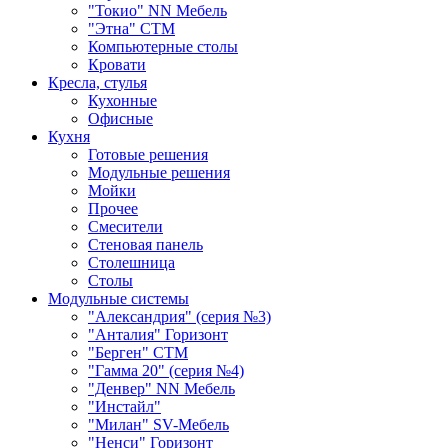
"Токио" NN Мебель
"Этна" СТМ
Компьютерные столы
Кровати
Кресла, стулья
Кухонные
Офисные
Кухня
Готовые решения
Модульные решения
Мойки
Прочее
Смесители
Стеновая панель
Столешница
Столы
Модульные системы
"Александрия" (серия №3)
"Анталия" Горизонт
"Берген" СТМ
"Гамма 20" (серия №4)
"Денвер" NN Мебель
"Инстайл"
"Милан" SV-Мебель
"Ненси" Горизонт