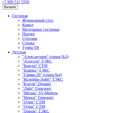
+7 909 511 5550
Каталог
Гостиная
Журнальный стол
Комод
Модульные гостиные
Прочее
Стеллаж
Стенка
Тумба ТВ
Детская
"Александрия" (серия №3)
"Асцелла" ТЭКС
"Берген" СТМ
"Бланка" ТЭКС
"Гамма-20" (серия №4)
"Колибри-Лофт" ТЭКС
"Кэнди" Domani
"Лайт" Горизонт
"Милан" SV-Мебель
"Ненси" Горизонт
"Одри" СТМ
"Одри" СТМ
"Орион" ТЭКС