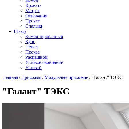
Комод
Кровать
Матраc
Основания
Прочее
Спальня
Шкаф
Комбинированный
Купе
Пенал
Прочее
Распашной
Угловое окончание
Угловой
Главная
/
Прихожая
/
Модульные прихожие
/
"Галант" ТЭКС
"Галант" ТЭКС