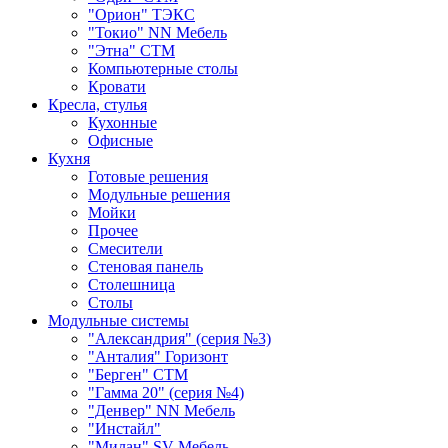
"Орион" ТЭКС
"Токио" NN Мебель
"Этна" СТМ
Компьютерные столы
Кровати
Кресла, стулья
Кухонные
Офисные
Кухня
Готовые решения
Модульные решения
Мойки
Прочее
Смесители
Стеновая панель
Столешница
Столы
Модульные системы
"Александрия" (серия №3)
"Анталия" Горизонт
"Берген" СТМ
"Гамма 20" (серия №4)
"Денвер" NN Мебель
"Инстайл"
"Милан" SV-Мебель