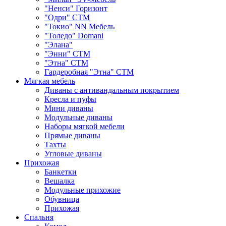
"Ненси" Горизонт
"Одри" СТМ
"Токио" NN Мебель
"Толедо" Domani
"Элана"
"Энни" СТМ
"Этна" СТМ
Гардеробная "Этна" СТМ
Мягкая мебель
Диваны с антивандальным покрытием
Кресла и пуфы
Мини диваны
Модульные диваны
Наборы мягкой мебели
Прямые диваны
Тахты
Угловые диваны
Прихожая
Банкетки
Вешалка
Модульные прихожие
Обувница
Прихожая
Спальня