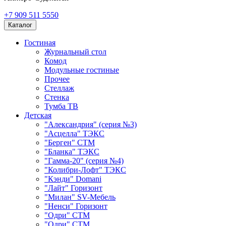
+7 909 511 5550
Каталог
Гостиная
Журнальный стол
Комод
Модульные гостиные
Прочее
Стеллаж
Стенка
Тумба ТВ
Детская
"Александрия" (серия №3)
"Асцелла" ТЭКС
"Берген" СТМ
"Бланка" ТЭКС
"Гамма-20" (серия №4)
"Колибри-Лофт" ТЭКС
"Кэнди" Domani
"Лайт" Горизонт
"Милан" SV-Мебель
"Ненси" Горизонт
"Одри" СТМ
"Одри" СТМ