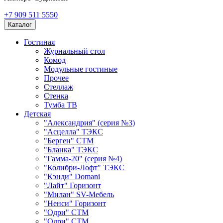
+7 909 511 5550
Каталог
Гостиная
Журнальный стол
Комод
Модульные гостиные
Прочее
Стеллаж
Стенка
Тумба ТВ
Детская
"Александрия" (серия №3)
"Асцелла" ТЭКС
"Берген" СТМ
"Бланка" ТЭКС
"Гамма-20" (серия №4)
"Колибри-Лофт" ТЭКС
"Кэнди" Domani
"Лайт" Горизонт
"Милан" SV-Мебель
"Ненси" Горизонт
"Одри" СТМ
"Одри" СТМ