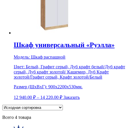
Шкаф универсальный «Руэлла»
Модель:
Шкаф распашной
Цвет:
Белый, Графит серый, Дуб крафт белый/Дуб крафт
серый, Дуб крафт золотой/ Кашемир, Дуб Крафт
золотой/Графит серый, Крафт золотой/Белый
Размер (ШхВхГ):
900х2200х530мм.
12 940.00
₽
–
14 220.00
₽
Заказать
Всего 4 товара