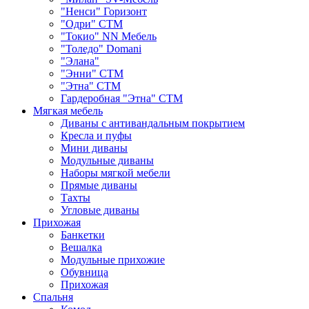
"Ненси" Горизонт
"Одри" СТМ
"Токио" NN Мебель
"Толедо" Domani
"Элана"
"Энни" СТМ
"Этна" СТМ
Гардеробная "Этна" СТМ
Мягкая мебель
Диваны с антивандальным покрытием
Кресла и пуфы
Мини диваны
Модульные диваны
Наборы мягкой мебели
Прямые диваны
Тахты
Угловые диваны
Прихожая
Банкетки
Вешалка
Модульные прихожие
Обувница
Прихожая
Спальня