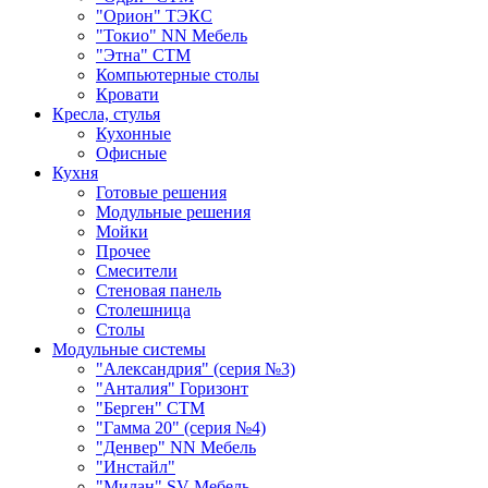
"Орион" ТЭКС
"Токио" NN Мебель
"Этна" СТМ
Компьютерные столы
Кровати
Кресла, стулья
Кухонные
Офисные
Кухня
Готовые решения
Модульные решения
Мойки
Прочее
Смесители
Стеновая панель
Столешница
Столы
Модульные системы
"Александрия" (серия №3)
"Анталия" Горизонт
"Берген" СТМ
"Гамма 20" (серия №4)
"Денвер" NN Мебель
"Инстайл"
"Милан" SV-Мебель