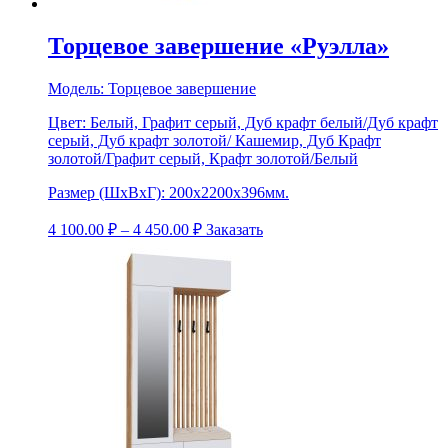
Торцевое завершение «Руэлла»
Модель:
Торцевое завершение
Цвет:
Белый, Графит серый, Дуб крафт белый/Дуб крафт
серый, Дуб крафт золотой/ Кашемир, Дуб Крафт
золотой/Графит серый, Крафт золотой/Белый
Размер (ШхВхГ):
200х2200х396мм.
4 100.00
₽
–
4 450.00
₽
Заказать