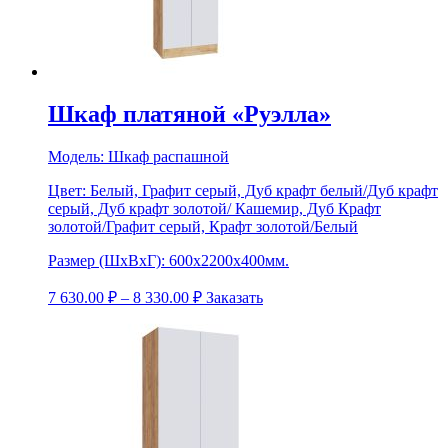
Шкаф платяной «Руэлла»
Модель:
Шкаф распашной
Цвет:
Белый, Графит серый, Дуб крафт белый/Дуб крафт
серый, Дуб крафт золотой/ Кашемир, Дуб Крафт
золотой/Графит серый, Крафт золотой/Белый
Размер (ШхВхГ):
600х2200х400мм.
7 630.00
₽
–
8 330.00
₽
Заказать