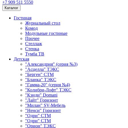
+7 909 511 5550
Каталог
Гостиная
Журнальный стол
Комод
Модульные гостиные
Прочее
Стеллаж
Стенка
Тумба ТВ
Детская
"Александрия" (серия №3)
"Асцелла" ТЭКС
"Берген" СТМ
"Бланка" ТЭКС
"Гамма-20" (серия №4)
"Колибри-Лофт" ТЭКС
"Кэнди" Domani
"Лайт" Горизонт
"Милан" SV-Мебель
"Ненси" Горизонт
"Одри" СТМ
"Одри" СТМ
"Орион" ТЭКС