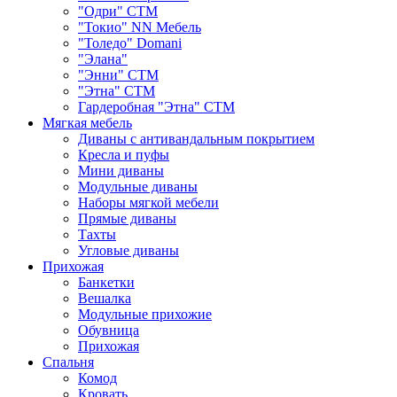
"Одри" СТМ
"Токио" NN Мебель
"Толедо" Domani
"Элана"
"Энни" СТМ
"Этна" СТМ
Гардеробная "Этна" СТМ
Мягкая мебель
Диваны с антивандальным покрытием
Кресла и пуфы
Мини диваны
Модульные диваны
Наборы мягкой мебели
Прямые диваны
Тахты
Угловые диваны
Прихожая
Банкетки
Вешалка
Модульные прихожие
Обувница
Прихожая
Спальня
Комод
Кровать