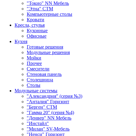
"Токио" NN Мебель
"Этна" СТМ
Компьютерные столы
Кровати
Кресла, стулья
Кухонные
Офисные
Кухня
Готовые решения
Модульные решения
Мойки
Прочее
Смесители
Стеновая панель
Столешница
Столы
Модульные системы
"Александрия" (серия №3)
"Анталия" Горизонт
"Берген" СТМ
"Гамма 20" (серия №4)
"Денвер" NN Мебель
"Инстайл"
"Милан" SV-Мебель
"Ненси" Горизонт