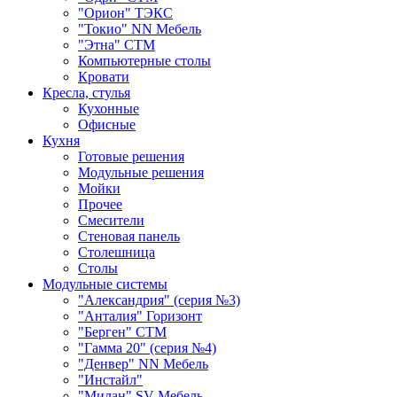
"Орион" ТЭКС
"Токио" NN Мебель
"Этна" СТМ
Компьютерные столы
Кровати
Кресла, стулья
Кухонные
Офисные
Кухня
Готовые решения
Модульные решения
Мойки
Прочее
Смесители
Стеновая панель
Столешница
Столы
Модульные системы
"Александрия" (серия №3)
"Анталия" Горизонт
"Берген" СТМ
"Гамма 20" (серия №4)
"Денвер" NN Мебель
"Инстайл"
"Милан" SV-Мебель