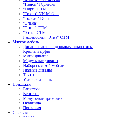
"Ненси" Горизонт
"Одри" СТМ
"Токио" NN Мебель
"Толедо" Domani
"Элана"
"Энни" СТМ
"Этна" СТМ
Гардеробная "Этна" СТМ
Мягкая мебель
Диваны с антивандальным покрытием
Кресла и пуфы
Мини диваны
Модульные диваны
Наборы мягкой мебели
Прямые диваны
Тахты
Угловые диваны
Прихожая
Банкетки
Вешалка
Модульные прихожие
Обувница
Прихожая
Спальня