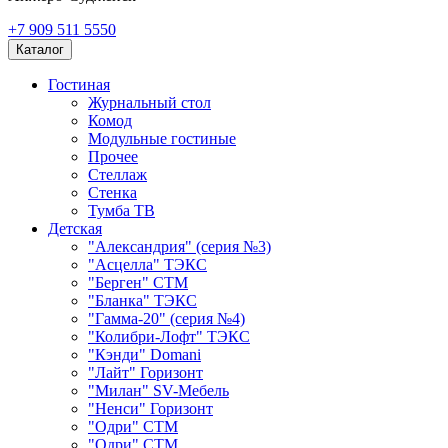
+7 909 511 5550
Каталог
Гостиная
Журнальный стол
Комод
Модульные гостиные
Прочее
Стеллаж
Стенка
Тумба ТВ
Детская
"Александрия" (серия №3)
"Асцелла" ТЭКС
"Берген" СТМ
"Бланка" ТЭКС
"Гамма-20" (серия №4)
"Колибри-Лофт" ТЭКС
"Кэнди" Domani
"Лайт" Горизонт
"Милан" SV-Мебель
"Ненси" Горизонт
"Одри" СТМ
"Одри" СТМ