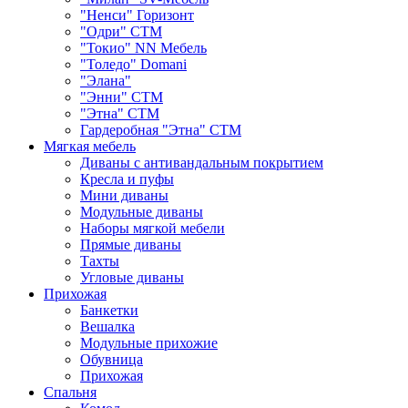
"Ненси" Горизонт
"Одри" СТМ
"Токио" NN Мебель
"Толедо" Domani
"Элана"
"Энни" СТМ
"Этна" СТМ
Гардеробная "Этна" СТМ
Мягкая мебель
Диваны с антивандальным покрытием
Кресла и пуфы
Мини диваны
Модульные диваны
Наборы мягкой мебели
Прямые диваны
Тахты
Угловые диваны
Прихожая
Банкетки
Вешалка
Модульные прихожие
Обувница
Прихожая
Спальня