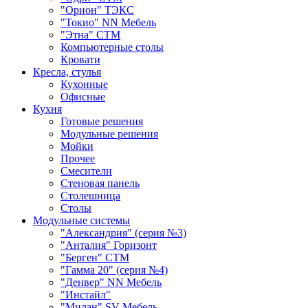
"Орион" ТЭКС
"Токио" NN Мебель
"Этна" СТМ
Компьютерные столы
Кровати
Кресла, стулья
Кухонные
Офисные
Кухня
Готовые решения
Модульные решения
Мойки
Прочее
Смесители
Стеновая панель
Столешница
Столы
Модульные системы
"Александрия" (серия №3)
"Анталия" Горизонт
"Берген" СТМ
"Гамма 20" (серия №4)
"Денвер" NN Мебель
"Инстайл"
"Милан" SV-Мебель