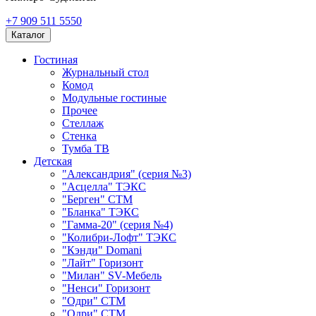
+7 909 511 5550
Каталог
Гостиная
Журнальный стол
Комод
Модульные гостиные
Прочее
Стеллаж
Стенка
Тумба ТВ
Детская
"Александрия" (серия №3)
"Асцелла" ТЭКС
"Берген" СТМ
"Бланка" ТЭКС
"Гамма-20" (серия №4)
"Колибри-Лофт" ТЭКС
"Кэнди" Domani
"Лайт" Горизонт
"Милан" SV-Мебель
"Ненси" Горизонт
"Одри" СТМ
"Одри" СТМ