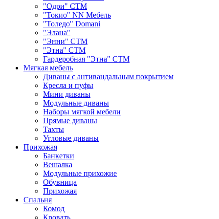
"Одри" СТМ
"Токио" NN Мебель
"Толедо" Domani
"Элана"
"Энни" СТМ
"Этна" СТМ
Гардеробная "Этна" СТМ
Мягкая мебель
Диваны с антивандальным покрытием
Кресла и пуфы
Мини диваны
Модульные диваны
Наборы мягкой мебели
Прямые диваны
Тахты
Угловые диваны
Прихожая
Банкетки
Вешалка
Модульные прихожие
Обувница
Прихожая
Спальня
Комод
Кровать