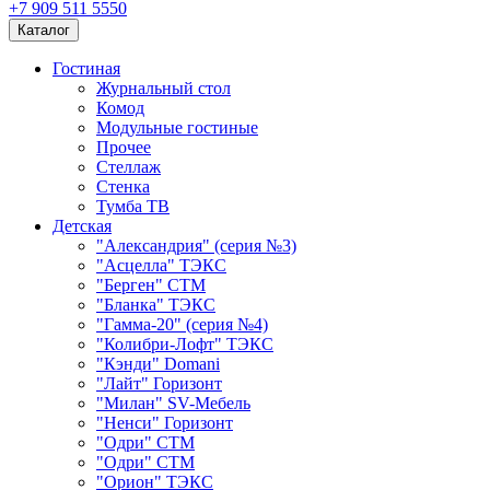
+7 909 511 5550
Каталог
Гостиная
Журнальный стол
Комод
Модульные гостиные
Прочее
Стеллаж
Стенка
Тумба ТВ
Детская
"Александрия" (серия №3)
"Асцелла" ТЭКС
"Берген" СТМ
"Бланка" ТЭКС
"Гамма-20" (серия №4)
"Колибри-Лофт" ТЭКС
"Кэнди" Domani
"Лайт" Горизонт
"Милан" SV-Мебель
"Ненси" Горизонт
"Одри" СТМ
"Одри" СТМ
"Орион" ТЭКС