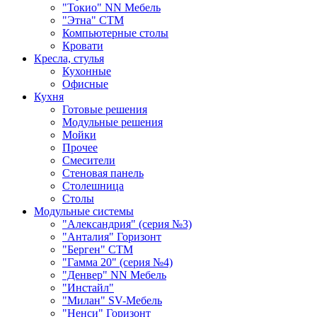
"Токио" NN Мебель
"Этна" СТМ
Компьютерные столы
Кровати
Кресла, стулья
Кухонные
Офисные
Кухня
Готовые решения
Модульные решения
Мойки
Прочее
Смесители
Стеновая панель
Столешница
Столы
Модульные системы
"Александрия" (серия №3)
"Анталия" Горизонт
"Берген" СТМ
"Гамма 20" (серия №4)
"Денвер" NN Мебель
"Инстайл"
"Милан" SV-Мебель
"Ненси" Горизонт