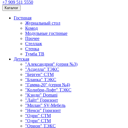
+7 909 511 5550
Каталог
Гостиная
Журнальный стол
Комод
Модульные гостиные
Прочее
Стеллаж
Стенка
Тумба ТВ
Детская
"Александрия" (серия №3)
"Асцелла" ТЭКС
"Берген" СТМ
"Бланка" ТЭКС
"Гамма-20" (серия №4)
"Колибри-Лофт" ТЭКС
"Кэнди" Domani
"Лайт" Горизонт
"Милан" SV-Мебель
"Ненси" Горизонт
"Одри" СТМ
"Одри" СТМ
"Орион" ТЭКС