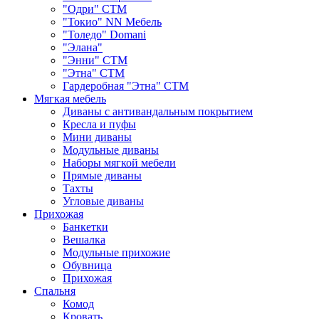
"Одри" СТМ
"Токио" NN Мебель
"Толедо" Domani
"Элана"
"Энни" СТМ
"Этна" СТМ
Гардеробная "Этна" СТМ
Мягкая мебель
Диваны с антивандальным покрытием
Кресла и пуфы
Мини диваны
Модульные диваны
Наборы мягкой мебели
Прямые диваны
Тахты
Угловые диваны
Прихожая
Банкетки
Вешалка
Модульные прихожие
Обувница
Прихожая
Спальня
Комод
Кровать