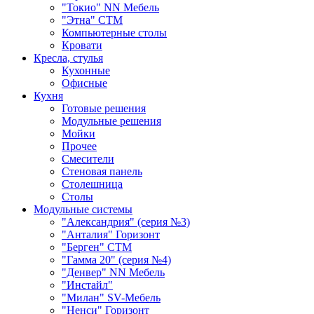
"Токио" NN Мебель
"Этна" СТМ
Компьютерные столы
Кровати
Кресла, стулья
Кухонные
Офисные
Кухня
Готовые решения
Модульные решения
Мойки
Прочее
Смесители
Стеновая панель
Столешница
Столы
Модульные системы
"Александрия" (серия №3)
"Анталия" Горизонт
"Берген" СТМ
"Гамма 20" (серия №4)
"Денвер" NN Мебель
"Инстайл"
"Милан" SV-Мебель
"Ненси" Горизонт