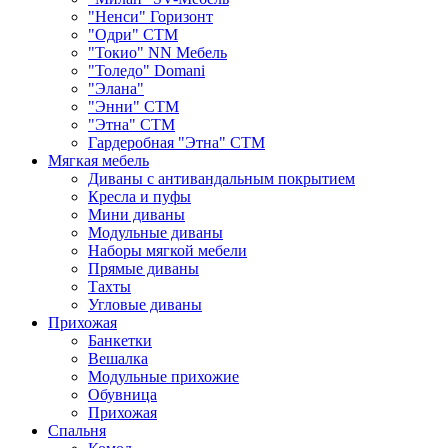
"Ненси" Горизонт
"Одри" СТМ
"Токио" NN Мебель
"Толедо" Domani
"Элана"
"Энни" СТМ
"Этна" СТМ
Гардеробная "Этна" СТМ
Мягкая мебель
Диваны с антивандальным покрытием
Кресла и пуфы
Мини диваны
Модульные диваны
Наборы мягкой мебели
Прямые диваны
Тахты
Угловые диваны
Прихожая
Банкетки
Вешалка
Модульные прихожие
Обувница
Прихожая
Спальня