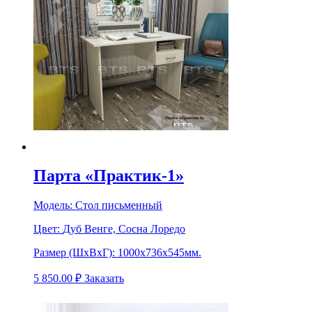
Парта «Практик-1»
Модель:
Стол письменный
Цвет:
Дуб Венге, Сосна Лоредо
Размер (ШхВхГ):
1000х736х545мм.
5 850.00
₽
Заказать