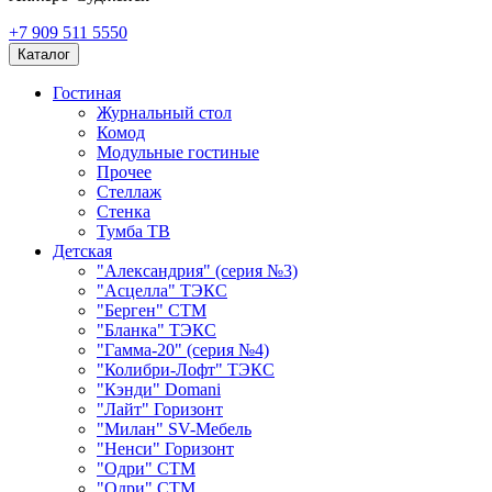
+7 909 511 5550
Каталог
Гостиная
Журнальный стол
Комод
Модульные гостиные
Прочее
Стеллаж
Стенка
Тумба ТВ
Детская
"Александрия" (серия №3)
"Асцелла" ТЭКС
"Берген" СТМ
"Бланка" ТЭКС
"Гамма-20" (серия №4)
"Колибри-Лофт" ТЭКС
"Кэнди" Domani
"Лайт" Горизонт
"Милан" SV-Мебель
"Ненси" Горизонт
"Одри" СТМ
"Одри" СТМ