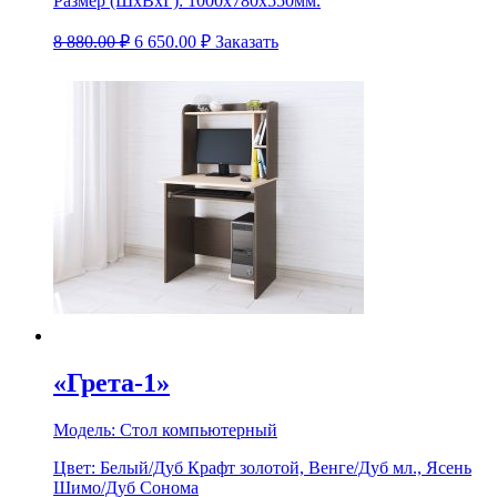
Размер (ШхВхГ):
1000х780х550мм.
8 880.00
₽
6 650.00
₽
Заказать
«Грета-1»
Модель:
Стол компьютерный
Цвет:
Белый/Дуб Крафт золотой, Венге/Дуб мл., Ясень
Шимо/Дуб Сонома