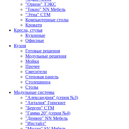
"Орион" ТЭКС
"Токио" NN Мебель
"Этна" СТМ
Компьютерные столы
Кровати
Кресла, стулья
Кухонные
Офисные
Кухня
Готовые решения
Модульные решения
Мойки
Прочее
Смесители
Стеновая панель
Столешница
Столы
Модульные системы
"Александрия" (серия №3)
"Анталия" Горизонт
"Берген" СТМ
"Гамма 20" (серия №4)
"Денвер" NN Мебель
"Инстайл"
"Милан" SV-Мебель