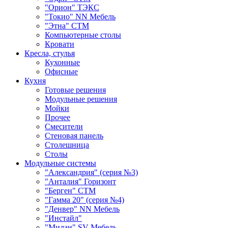
"Орион" ТЭКС
"Токио" NN Мебель
"Этна" СТМ
Компьютерные столы
Кровати
Кресла, стулья
Кухонные
Офисные
Кухня
Готовые решения
Модульные решения
Мойки
Прочее
Смесители
Стеновая панель
Столешница
Столы
Модульные системы
"Александрия" (серия №3)
"Анталия" Горизонт
"Берген" СТМ
"Гамма 20" (серия №4)
"Денвер" NN Мебель
"Инстайл"
"Милан" SV-Мебель