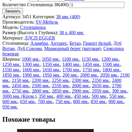
Количество Столешница 38(400)
Заказать
Артикул:
3451
Категория:
38 мм. (400)
Производитель:
SV-Мебель
Модель:
Столешница
Размер (Высота х Глубина):
38 х 400 мм.
Материал:
ЛДСП EGGER
Столешница:
Аламбра
,
Антарес
,
Бетао
,
Гранит белый
,
Дуб
Вотан
,
Дуб Сонома
,
Мраморный берег (матовая)
,
Семолина
бежевая
Ширина:
1000 мм.
,
1050 мм.
,
1100 мм.
,
1150 мм.
,
1200 мм.
,
1250 мм.
,
1300 мм.
,
1350 мм.
,
1400 мм.
,
1450 мм.
,
1500 мм.
,
1550 мм.
,
1600 мм.
,
1650 мм.
,
1700 мм.
,
1750 мм.
,
1800 мм.
,
1850 мм.
,
1900 мм.
,
1950 мм.
,
200 мм.
,
2000 мм.
,
2050 мм.
,
2100
мм.
,
2150 мм.
,
2200 мм.
,
2250 мм.
,
2300 мм.
,
2350 мм.
,
2400
мм.
,
2450 мм.
,
2500 мм.
,
2550 мм.
,
2600 мм.
,
2650 мм.
,
2700
мм.
,
2750 мм.
,
2800 мм.
,
2850 мм.
,
2900 мм.
,
2950 мм.
,
300 мм.
,
3000 мм. (Кром.)
,
350 мм.
,
400 мм.
,
450 мм.
,
500 мм.
,
550 мм.
,
600 мм.
,
650 мм.
,
700 мм.
,
750 мм.
,
800 мм.
,
850 мм.
,
900 мм.
,
950 мм.
Похожие товары