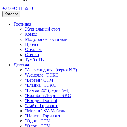
+7 909 511 5550
Каталог
Гостиная
Журнальный стол
Комод
Модульные гостиные
Прочее
Стеллаж
Стенка
Тумба ТВ
Детская
"Александрия" (серия №3)
"Асцелла" ТЭКС
"Берген" СТМ
"Бланка" ТЭКС
"Гамма-20" (серия №4)
"Колибри-Лофт" ТЭКС
"Кэнди" Domani
"Лайт" Горизонт
"Милан" SV-Мебель
"Ненси" Горизонт
"Одри" СТМ
"Одри" СТМ