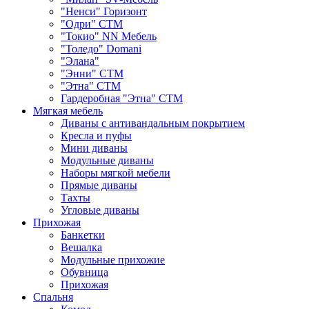
"Ненси" Горизонт
"Одри" СТМ
"Токио" NN Мебель
"Толедо" Domani
"Элана"
"Энни" СТМ
"Этна" СТМ
Гардеробная "Этна" СТМ
Мягкая мебель
Диваны с антивандальным покрытием
Кресла и пуфы
Мини диваны
Модульные диваны
Наборы мягкой мебели
Прямые диваны
Тахты
Угловые диваны
Прихожая
Банкетки
Вешалка
Модульные прихожие
Обувница
Прихожая
Спальня