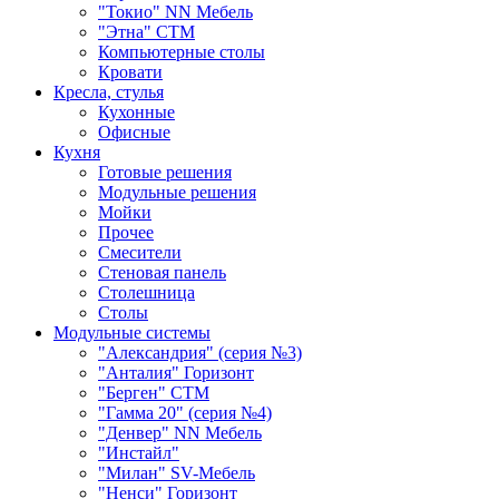
"Токио" NN Мебель
"Этна" СТМ
Компьютерные столы
Кровати
Кресла, стулья
Кухонные
Офисные
Кухня
Готовые решения
Модульные решения
Мойки
Прочее
Смесители
Стеновая панель
Столешница
Столы
Модульные системы
"Александрия" (серия №3)
"Анталия" Горизонт
"Берген" СТМ
"Гамма 20" (серия №4)
"Денвер" NN Мебель
"Инстайл"
"Милан" SV-Мебель
"Ненси" Горизонт