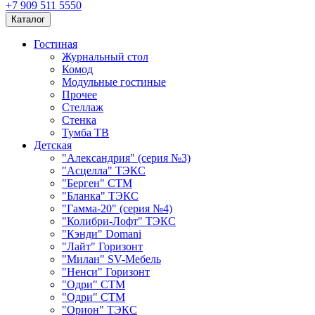
+7 909 511 5550
Каталог
Гостиная
Журнальный стол
Комод
Модульные гостиные
Прочее
Стеллаж
Стенка
Тумба ТВ
Детская
"Александрия" (серия №3)
"Асцелла" ТЭКС
"Берген" СТМ
"Бланка" ТЭКС
"Гамма-20" (серия №4)
"Колибри-Лофт" ТЭКС
"Кэнди" Domani
"Лайт" Горизонт
"Милан" SV-Мебель
"Ненси" Горизонт
"Одри" СТМ
"Одри" СТМ
"Орион" ТЭКС