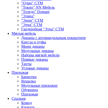
"Одри" СТМ
"Токио" NN Мебель
"Толедо" Domani
"Элана"
"Энни" СТМ
"Этна" СТМ
Гардеробная "Этна" СТМ
Мягкая мебель
Диваны с антивандальным покрытием
Кресла и пуфы
Мини диваны
Модульные диваны
Наборы мягкой мебели
Прямые диваны
Тахты
Угловые диваны
Прихожая
Банкетки
Вешалка
Модульные прихожие
Обувница
Прихожая
Спальня
Комод
Кровать