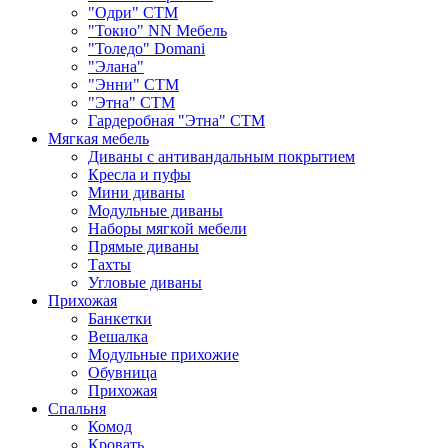
"Одри" СТМ
"Токио" NN Мебель
"Толедо" Domani
"Элана"
"Энни" СТМ
"Этна" СТМ
Гардеробная "Этна" СТМ
Мягкая мебель
Диваны с антивандальным покрытием
Кресла и пуфы
Мини диваны
Модульные диваны
Наборы мягкой мебели
Прямые диваны
Тахты
Угловые диваны
Прихожая
Банкетки
Вешалка
Модульные прихожие
Обувница
Прихожая
Спальня
Комод
Кровать