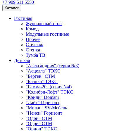
+7 909 511 5550
Каталог
Гостиная
Журнальный стол
Комод
Модульные гостиные
Прочее
Стеллаж
Стенка
Тумба ТВ
Детская
"Александрия" (серия №3)
"Асцелла" ТЭКС
"Берген" СТМ
"Бланка" ТЭКС
"Гамма-20" (серия №4)
"Колибри-Лофт" ТЭКС
"Кэнди" Domani
"Лайт" Горизонт
"Милан" SV-Мебель
"Ненси" Горизонт
"Одри" СТМ
"Одри" СТМ
"Орион" ТЭКС