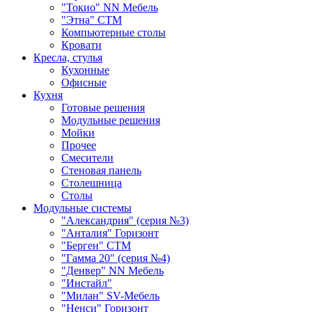
"Токио" NN Мебель
"Этна" СТМ
Компьютерные столы
Кровати
Кресла, стулья
Кухонные
Офисные
Кухня
Готовые решения
Модульные решения
Мойки
Прочее
Смесители
Стеновая панель
Столешница
Столы
Модульные системы
"Александрия" (серия №3)
"Анталия" Горизонт
"Берген" СТМ
"Гамма 20" (серия №4)
"Денвер" NN Мебель
"Инстайл"
"Милан" SV-Мебель
"Ненси" Горизонт