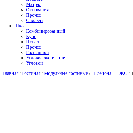
Матраc
Основания
Прочее
Спальня
Шкаф
Комбинированный
Купе
Пенал
Прочее
Распашной
Угловое окончание
Угловой
Главная
/
Гостиная
/
Модульные гостиные
/
"Плейона" ТЭКС
/