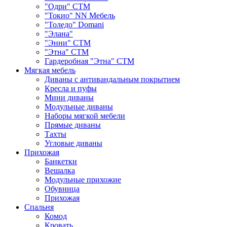
"Одри" СТМ
"Токио" NN Мебель
"Толедо" Domani
"Элана"
"Энни" СТМ
"Этна" СТМ
Гардеробная "Этна" СТМ
Мягкая мебель
Диваны с антивандальным покрытием
Кресла и пуфы
Мини диваны
Модульные диваны
Наборы мягкой мебели
Прямые диваны
Тахты
Угловые диваны
Прихожая
Банкетки
Вешалка
Модульные прихожие
Обувница
Прихожая
Спальня
Комод
Кровать