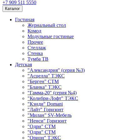
+7 909 511 5550
Каталог
Гостиная
Журнальный стол
Комод
Модульные гостиные
Прочее
Стеллаж
Стенка
Тумба ТВ
Детская
"Александрия" (серия №3)
"Асцелла" ТЭКС
"Берген" СТМ
"Бланка" ТЭКС
"Гамма-20" (серия №4)
"Колибри-Лофт" ТЭКС
"Кэнди" Domani
"Лайт" Горизонт
"Милан" SV-Мебель
"Ненси" Горизонт
"Одри" СТМ
"Одри" СТМ
"Орион" ТЭКС