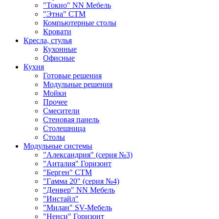
"Токио" NN Мебель
"Этна" СТМ
Компьютерные столы
Кровати
Кресла, стулья
Кухонные
Офисные
Кухня
Готовые решения
Модульные решения
Мойки
Прочее
Смесители
Стеновая панель
Столешница
Столы
Модульные системы
"Александрия" (серия №3)
"Анталия" Горизонт
"Берген" СТМ
"Гамма 20" (серия №4)
"Денвер" NN Мебель
"Инстайл"
"Милан" SV-Мебель
"Ненси" Горизонт