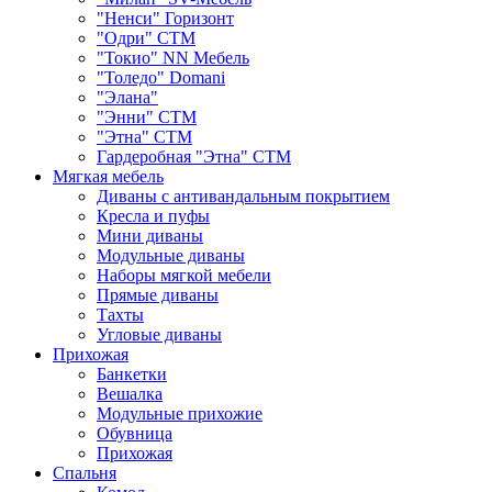
"Ненси" Горизонт
"Одри" СТМ
"Токио" NN Мебель
"Толедо" Domani
"Элана"
"Энни" СТМ
"Этна" СТМ
Гардеробная "Этна" СТМ
Мягкая мебель
Диваны с антивандальным покрытием
Кресла и пуфы
Мини диваны
Модульные диваны
Наборы мягкой мебели
Прямые диваны
Тахты
Угловые диваны
Прихожая
Банкетки
Вешалка
Модульные прихожие
Обувница
Прихожая
Спальня