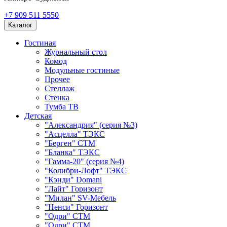
+7 909 511 5550
Каталог
Гостиная
Журнальный стол
Комод
Модульные гостиные
Прочее
Стеллаж
Стенка
Тумба ТВ
Детская
"Александрия" (серия №3)
"Асцелла" ТЭКС
"Берген" СТМ
"Бланка" ТЭКС
"Гамма-20" (серия №4)
"Колибри-Лофт" ТЭКС
"Кэнди" Domani
"Лайт" Горизонт
"Милан" SV-Мебель
"Ненси" Горизонт
"Одри" СТМ
"Одри" СТМ