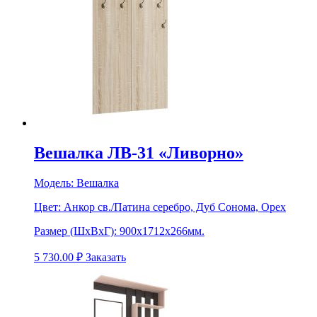
Вешалка ЛВ-31 «Ливорно»
Модель:
Вешалка
Цвет:
Анкор св./Патина серебро, Дуб Сонома, Орех
Размер (ШхВхГ):
900х1712х266мм.
5 730.00
₽
Заказать