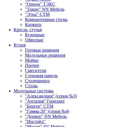
"Орион" ТЭКС
"Токио" NN Мебель
"Этна" СТМ
Компьютерные столы
Кровати
Кресла, стулья
Кухонные
Офисные
Кухня
Готовые решения
Модульные решения
Мойки
Прочее
Смесители
Стеновая панель
Столешница
Столы
Модульные системы
"Александрия" (серия №3)
"Анталия" Горизонт
"Берген" СТМ
"Гамма 20" (серия №4)
"Денвер" NN Мебель
"Инстайл"
"Милан" SV-Мебель