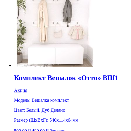
Комплект Вешалок «Отто» ВШ1
Акция
Модель:
Вешалка комплект
Цвет:
Белый, Дуб Делано
Размер (ШхВхГ):
540х114х64мм.
590.00
₽
480.00
₽
Заказать