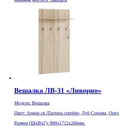
Вешалка ЛВ-31 «Ливорно»
Модель:
Вешалка
Цвет:
Анкор св./Патина серебро, Дуб Сонома, Орех
Размер (ШхВхГ):
900х1712х266мм.