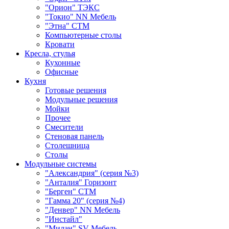
"Орион" ТЭКС
"Токио" NN Мебель
"Этна" СТМ
Компьютерные столы
Кровати
Кресла, стулья
Кухонные
Офисные
Кухня
Готовые решения
Модульные решения
Мойки
Прочее
Смесители
Стеновая панель
Столешница
Столы
Модульные системы
"Александрия" (серия №3)
"Анталия" Горизонт
"Берген" СТМ
"Гамма 20" (серия №4)
"Денвер" NN Мебель
"Инстайл"
"Милан" SV-Мебель