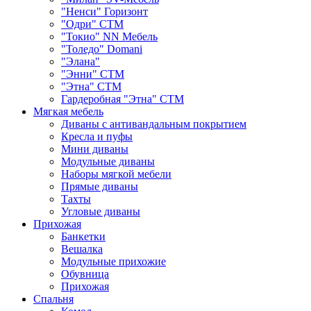
"Ненси" Горизонт
"Одри" СТМ
"Токио" NN Мебель
"Толедо" Domani
"Элана"
"Энни" СТМ
"Этна" СТМ
Гардеробная "Этна" СТМ
Мягкая мебель
Диваны с антивандальным покрытием
Кресла и пуфы
Мини диваны
Модульные диваны
Наборы мягкой мебели
Прямые диваны
Тахты
Угловые диваны
Прихожая
Банкетки
Вешалка
Модульные прихожие
Обувница
Прихожая
Спальня