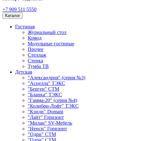
+7 909 511 5550
Каталог
Гостиная
Журнальный стол
Комод
Модульные гостиные
Прочее
Стеллаж
Стенка
Тумба ТВ
Детская
"Александрия" (серия №3)
"Асцелла" ТЭКС
"Берген" СТМ
"Бланка" ТЭКС
"Гамма-20" (серия №4)
"Колибри-Лофт" ТЭКС
"Кэнди" Domani
"Лайт" Горизонт
"Милан" SV-Мебель
"Ненси" Горизонт
"Одри" СТМ
"Одри" СТМ