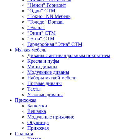
"Ненси" Горизонт
"Одри" СТМ
"Токио" NN Мебель
"Толедо" Domani
"Элана"
"Энни" СТМ
"Этна" СТМ
Гардеробная "Этна" СТМ
Мягкая мебель
Диваны с антивандальным покрытием
Кресла и пуфы
Мини диваны
Модульные диваны
Наборы мягкой мебели
Прямые диваны
Тахты
Угловые диваны
Прихожая
Банкетки
Вешалка
Модульные прихожие
Обувница
Прихожая
Спальня