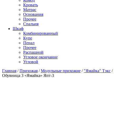
Комод
Кровать
Матраc
Основания
Прочее
Спальня
Шкаф
Комбинированный
Купе
Пенал
Прочее
Распашной
Угловое окончание
Угловой
Главная
/
Прихожая
/
Модульные прихожие
/
"Ямайка" Тэкс
/
Обувница 3 «Ямайка» Япт-3