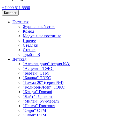
+7 909 511 5550
Каталог
Гостиная
Журнальный стол
Комод
Модульные гостиные
Прочее
Стеллаж
Стенка
Тумба ТВ
Детская
"Александрия" (серия №3)
"Асцелла" ТЭКС
"Берген" СТМ
"Бланка" ТЭКС
"Гамма-20" (серия №4)
"Колибри-Лофт" ТЭКС
"Кэнди" Domani
"Лайт" Горизонт
"Милан" SV-Мебель
"Ненси" Горизонт
"Одри" СТМ
"Одри" СТМ