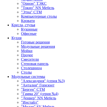
"Орион" ТЭКС
"Токио" NN Мебель
"Этна" СТМ
Компьютерные столы
Кровати
Кресла, стулья
Кухонные
Офисные
Кухня
Готовые решения
Модульные решения
Мойки
Прочее
Смесители
Стеновая панель
Столешница
Столы
Модульные системы
"Александрия" (серия №3)
"Анталия" Горизонт
"Берген" СТМ
"Гамма 20" (серия №4)
"Денвер" NN Мебель
"Инстайл"
"Милан" SV-Мебель