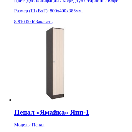
Цвет:
Дуб Бонифаций / Кофе, Дуб Стирлинг / Кофе
Размер (ШхВхГ):
800х400х385мм.
8 810.00
₽
Заказать
Пенал «Ямайка» Япп-1
Модель:
Пенал