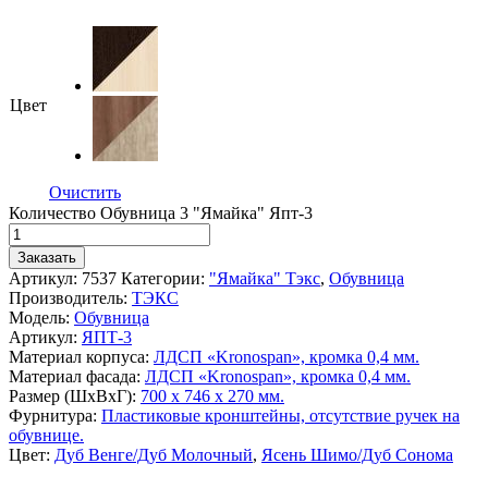
Цвет
Очистить
Количество Обувница 3 "Ямайка" Япт-3
Заказать
Артикул:
7537
Категории:
"Ямайка" Тэкс
,
Обувница
Производитель:
ТЭКС
Модель:
Обувница
Артикул:
ЯПТ-3
Материал корпуса:
ЛДСП «Kronospan», кромка 0,4 мм.
Материал фасада:
ЛДСП «Kronospan», кромка 0,4 мм.
Размер (ШхВхГ):
700 х 746 х 270 мм.
Фурнитура:
Пластиковые кронштейны, отсутствие ручек на
обувнице.
Цвет:
Дуб Венге/Дуб Молочный
,
Ясень Шимо/Дуб Сонома