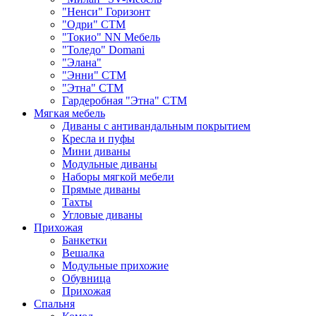
"Ненси" Горизонт
"Одри" СТМ
"Токио" NN Мебель
"Толедо" Domani
"Элана"
"Энни" СТМ
"Этна" СТМ
Гардеробная "Этна" СТМ
Мягкая мебель
Диваны с антивандальным покрытием
Кресла и пуфы
Мини диваны
Модульные диваны
Наборы мягкой мебели
Прямые диваны
Тахты
Угловые диваны
Прихожая
Банкетки
Вешалка
Модульные прихожие
Обувница
Прихожая
Спальня