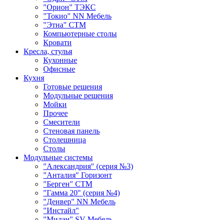
"Орион" ТЭКС
"Токио" NN Мебель
"Этна" СТМ
Компьютерные столы
Кровати
Кресла, стулья
Кухонные
Офисные
Кухня
Готовые решения
Модульные решения
Мойки
Прочее
Смесители
Стеновая панель
Столешница
Столы
Модульные системы
"Александрия" (серия №3)
"Анталия" Горизонт
"Берген" СТМ
"Гамма 20" (серия №4)
"Денвер" NN Мебель
"Инстайл"
"Милан" SV-Мебель