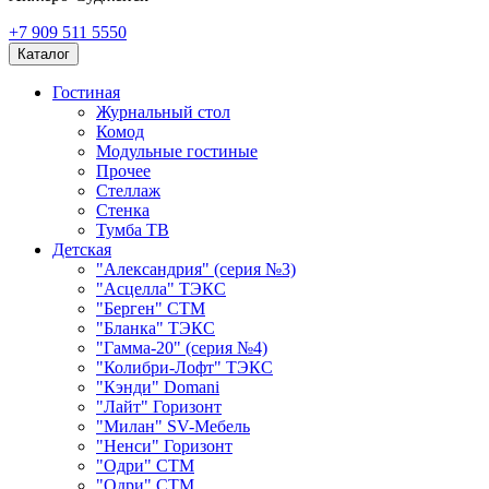
+7 909 511 5550
Каталог
Гостиная
Журнальный стол
Комод
Модульные гостиные
Прочее
Стеллаж
Стенка
Тумба ТВ
Детская
"Александрия" (серия №3)
"Асцелла" ТЭКС
"Берген" СТМ
"Бланка" ТЭКС
"Гамма-20" (серия №4)
"Колибри-Лофт" ТЭКС
"Кэнди" Domani
"Лайт" Горизонт
"Милан" SV-Мебель
"Ненси" Горизонт
"Одри" СТМ
"Одри" СТМ