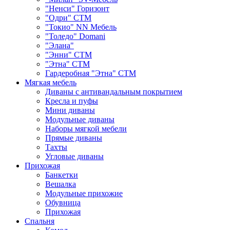
"Ненси" Горизонт
"Одри" СТМ
"Токио" NN Мебель
"Толедо" Domani
"Элана"
"Энни" СТМ
"Этна" СТМ
Гардеробная "Этна" СТМ
Мягкая мебель
Диваны с антивандальным покрытием
Кресла и пуфы
Мини диваны
Модульные диваны
Наборы мягкой мебели
Прямые диваны
Тахты
Угловые диваны
Прихожая
Банкетки
Вешалка
Модульные прихожие
Обувница
Прихожая
Спальня