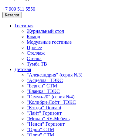
+7 909 511 5550
Каталог
Гостиная
Журнальный стол
Комод
Модульные гостиные
Прочее
Стеллаж
Стенка
Тумба ТВ
Детская
"Александрия" (серия №3)
"Асцелла" ТЭКС
"Берген" СТМ
"Бланка" ТЭКС
"Гамма-20" (серия №4)
"Колибри-Лофт" ТЭКС
"Кэнди" Domani
"Лайт" Горизонт
"Милан" SV-Мебель
"Ненси" Горизонт
"Одри" СТМ
"Одри" СТМ