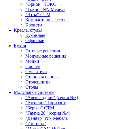
"Орион" ТЭКС
"Токио" NN Мебель
"Этна" СТМ
Компьютерные столы
Кровати
Кресла, стулья
Кухонные
Офисные
Кухня
Готовые решения
Модульные решения
Мойки
Прочее
Смесители
Стеновая панель
Столешница
Столы
Модульные системы
"Александрия" (серия №3)
"Анталия" Горизонт
"Берген" СТМ
"Гамма 20" (серия №4)
"Денвер" NN Мебель
"Инстайл"
"Милан" SV-Мебель