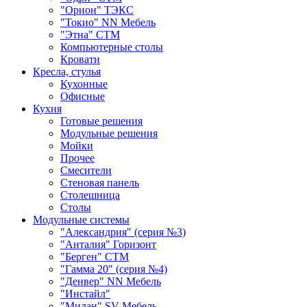
"Орион" ТЭКС
"Токио" NN Мебель
"Этна" СТМ
Компьютерные столы
Кровати
Кресла, стулья
Кухонные
Офисные
Кухня
Готовые решения
Модульные решения
Мойки
Прочее
Смесители
Стеновая панель
Столешница
Столы
Модульные системы
"Александрия" (серия №3)
"Анталия" Горизонт
"Берген" СТМ
"Гамма 20" (серия №4)
"Денвер" NN Мебель
"Инстайл"
"Милан" SV-Мебель