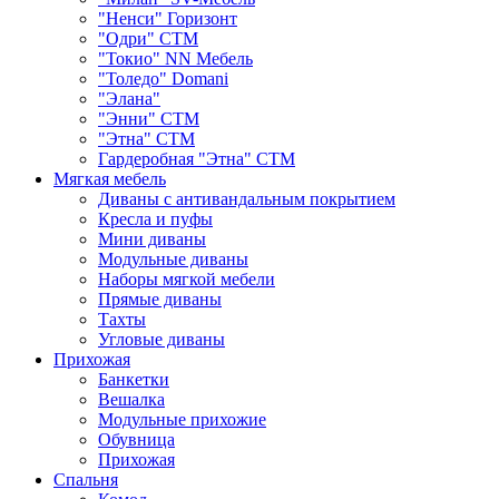
"Ненси" Горизонт
"Одри" СТМ
"Токио" NN Мебель
"Толедо" Domani
"Элана"
"Энни" СТМ
"Этна" СТМ
Гардеробная "Этна" СТМ
Мягкая мебель
Диваны с антивандальным покрытием
Кресла и пуфы
Мини диваны
Модульные диваны
Наборы мягкой мебели
Прямые диваны
Тахты
Угловые диваны
Прихожая
Банкетки
Вешалка
Модульные прихожие
Обувница
Прихожая
Спальня