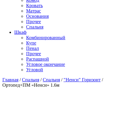
Комод
Кровать
Матраc
Основания
Прочее
Спальня
Шкаф
Комбинированный
Купе
Пенал
Прочее
Распашной
Угловое окончание
Угловой
Главная
/
Спальня
/
Спальня
/
"Ненси" Горизонт
/
Ортопед+ПМ «Ненси» 1.6м