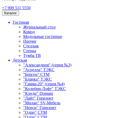
+7 909 511 5550
Каталог
Гостиная
Журнальный стол
Комод
Модульные гостиные
Прочее
Стеллаж
Стенка
Тумба ТВ
Детская
"Александрия" (серия №3)
"Асцелла" ТЭКС
"Берген" СТМ
"Бланка" ТЭКС
"Гамма-20" (серия №4)
"Колибри-Лофт" ТЭКС
"Кэнди" Domani
"Лайт" Горизонт
"Милан" SV-Мебель
"Ненси" Горизонт
"Одри" СТМ
"Одри" СТМ