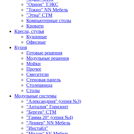
"Орион" ТЭКС
"Токио" NN Мебель
"Этна" СТМ
Компьютерные столы
Кровати
Кресла, стулья
Кухонные
Офисные
Кухня
Готовые решения
Модульные решения
Мойки
Прочее
Смесители
Стеновая панель
Столешница
Столы
Модульные системы
"Александрия" (серия №3)
"Анталия" Горизонт
"Берген" СТМ
"Гамма 20" (серия №4)
"Денвер" NN Мебель
"Инстайл"
"Милан" SV-Мебель