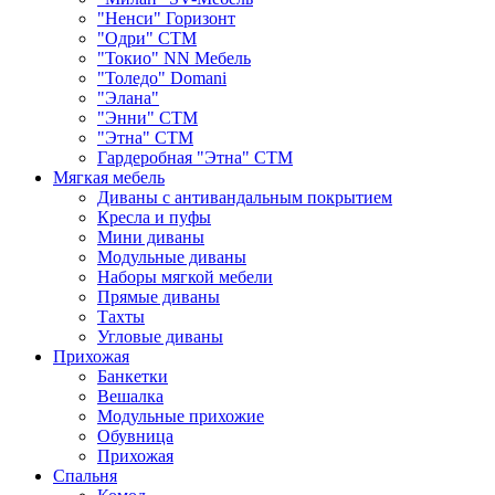
"Ненси" Горизонт
"Одри" СТМ
"Токио" NN Мебель
"Толедо" Domani
"Элана"
"Энни" СТМ
"Этна" СТМ
Гардеробная "Этна" СТМ
Мягкая мебель
Диваны с антивандальным покрытием
Кресла и пуфы
Мини диваны
Модульные диваны
Наборы мягкой мебели
Прямые диваны
Тахты
Угловые диваны
Прихожая
Банкетки
Вешалка
Модульные прихожие
Обувница
Прихожая
Спальня