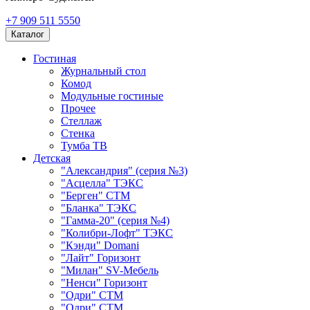
+7 909 511 5550
Каталог
Гостиная
Журнальный стол
Комод
Модульные гостиные
Прочее
Стеллаж
Стенка
Тумба ТВ
Детская
"Александрия" (серия №3)
"Асцелла" ТЭКС
"Берген" СТМ
"Бланка" ТЭКС
"Гамма-20" (серия №4)
"Колибри-Лофт" ТЭКС
"Кэнди" Domani
"Лайт" Горизонт
"Милан" SV-Мебель
"Ненси" Горизонт
"Одри" СТМ
"Одри" СТМ