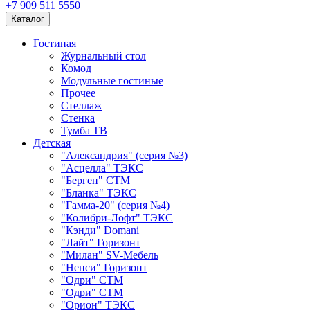
+7 909 511 5550
Каталог
Гостиная
Журнальный стол
Комод
Модульные гостиные
Прочее
Стеллаж
Стенка
Тумба ТВ
Детская
"Александрия" (серия №3)
"Асцелла" ТЭКС
"Берген" СТМ
"Бланка" ТЭКС
"Гамма-20" (серия №4)
"Колибри-Лофт" ТЭКС
"Кэнди" Domani
"Лайт" Горизонт
"Милан" SV-Мебель
"Ненси" Горизонт
"Одри" СТМ
"Одри" СТМ
"Орион" ТЭКС