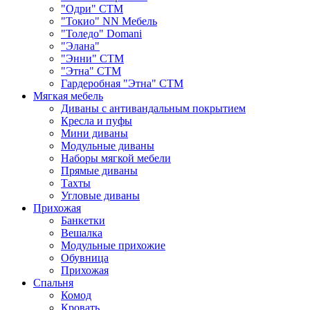
"Одри" СТМ
"Токио" NN Мебель
"Толедо" Domani
"Элана"
"Энни" СТМ
"Этна" СТМ
Гардеробная "Этна" СТМ
Мягкая мебель
Диваны с антивандальным покрытием
Кресла и пуфы
Мини диваны
Модульные диваны
Наборы мягкой мебели
Прямые диваны
Тахты
Угловые диваны
Прихожая
Банкетки
Вешалка
Модульные прихожие
Обувница
Прихожая
Спальня
Комод
Кровать