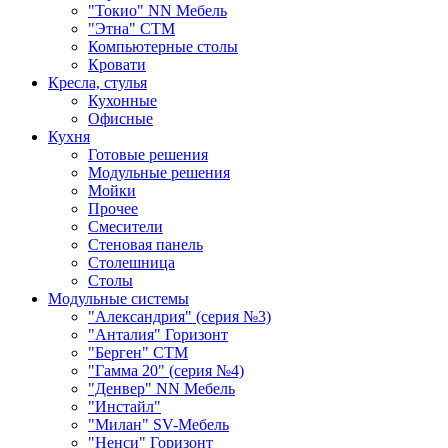
"Токио" NN Мебель
"Этна" СТМ
Компьютерные столы
Кровати
Кресла, стулья
Кухонные
Офисные
Кухня
Готовые решения
Модульные решения
Мойки
Прочее
Смесители
Стеновая панель
Столешница
Столы
Модульные системы
"Александрия" (серия №3)
"Анталия" Горизонт
"Берген" СТМ
"Гамма 20" (серия №4)
"Денвер" NN Мебель
"Инстайл"
"Милан" SV-Мебель
"Ненси" Горизонт