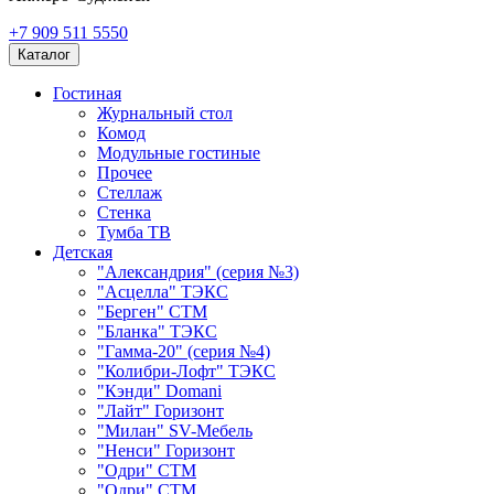
+7 909 511 5550
Каталог
Гостиная
Журнальный стол
Комод
Модульные гостиные
Прочее
Стеллаж
Стенка
Тумба ТВ
Детская
"Александрия" (серия №3)
"Асцелла" ТЭКС
"Берген" СТМ
"Бланка" ТЭКС
"Гамма-20" (серия №4)
"Колибри-Лофт" ТЭКС
"Кэнди" Domani
"Лайт" Горизонт
"Милан" SV-Мебель
"Ненси" Горизонт
"Одри" СТМ
"Одри" СТМ