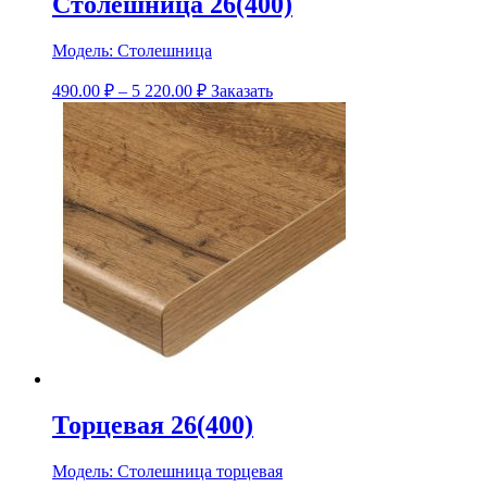
Столешница 26(400)
Модель:
Столешница
490.00
₽
–
5 220.00
₽
Заказать
Торцевая 26(400)
Модель:
Столешница торцевая