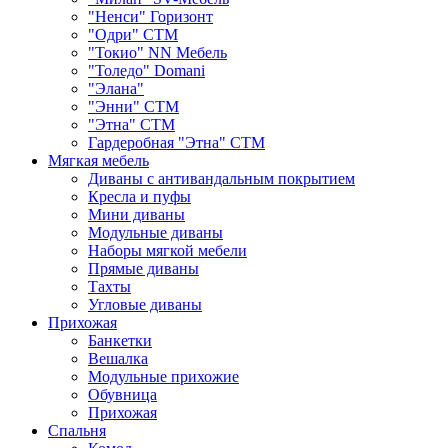
"Ненси" Горизонт
"Одри" СТМ
"Токио" NN Мебель
"Толедо" Domani
"Элана"
"Энни" СТМ
"Этна" СТМ
Гардеробная "Этна" СТМ
Мягкая мебель
Диваны с антивандальным покрытием
Кресла и пуфы
Мини диваны
Модульные диваны
Наборы мягкой мебели
Прямые диваны
Тахты
Угловые диваны
Прихожая
Банкетки
Вешалка
Модульные прихожие
Обувница
Прихожая
Спальня