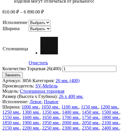
изделия могут отличаться от реального!
810.00
₽
–
6 890.00
₽
Исполнение
Ширина
Столешница
Очистить
Количество Торцевая 26(400)
Заказать
Артикул:
3856
Категория:
26 мм. (400)
Производитель:
SV-Мебель
Модель:
Столешница торцевая
Размер (Высота х Глубина):
26 х 400 мм.
Исполнение:
Левое
,
Правое
Ширина:
1000 мм.
,
1050 мм.
,
1100 мм.
,
1150 мм.
,
1200 мм.
,
1250 мм.
,
1300 мм.
,
1350 мм.
,
1400 мм.
,
1450 мм.
,
1500 мм.
,
1550 мм.
,
1600 мм.
,
1650 мм.
,
1700 мм.
,
1750 мм.
,
1800 мм.
,
1850 мм.
,
1900 мм.
,
1950 мм.
,
2000 мм.
,
2050 мм.
,
2100 мм.
,
2150 мм.
,
2200 мм.
,
2250 мм.
,
2300 мм.
,
2350 мм.
,
2400 мм.
,