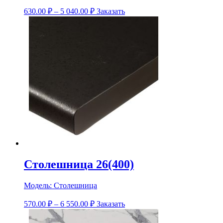
630.00
₽
–
5 040.00
₽
Заказать
Столешница 26(400)
Модель:
Столешница
570.00
₽
–
6 550.00
₽
Заказать