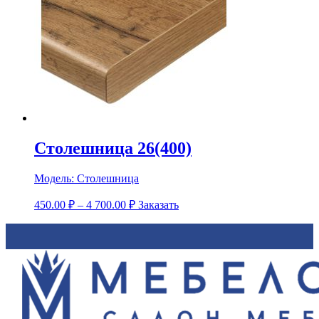
Столешница 26(400)
Модель:
Столешница
450.00
₽
–
4 700.00
₽
Заказать