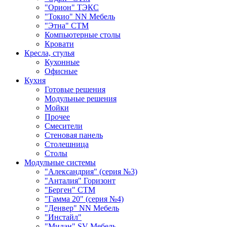
"Орион" ТЭКС
"Токио" NN Мебель
"Этна" СТМ
Компьютерные столы
Кровати
Кресла, стулья
Кухонные
Офисные
Кухня
Готовые решения
Модульные решения
Мойки
Прочее
Смесители
Стеновая панель
Столешница
Столы
Модульные системы
"Александрия" (серия №3)
"Анталия" Горизонт
"Берген" СТМ
"Гамма 20" (серия №4)
"Денвер" NN Мебель
"Инстайл"
"Милан" SV-Мебель