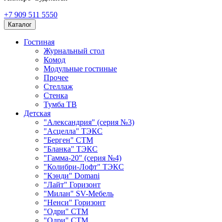
+7 909 511 5550
Каталог
Гостиная
Журнальный стол
Комод
Модульные гостиные
Прочее
Стеллаж
Стенка
Тумба ТВ
Детская
"Александрия" (серия №3)
"Асцелла" ТЭКС
"Берген" СТМ
"Бланка" ТЭКС
"Гамма-20" (серия №4)
"Колибри-Лофт" ТЭКС
"Кэнди" Domani
"Лайт" Горизонт
"Милан" SV-Мебель
"Ненси" Горизонт
"Одри" СТМ
"Одри" СТМ