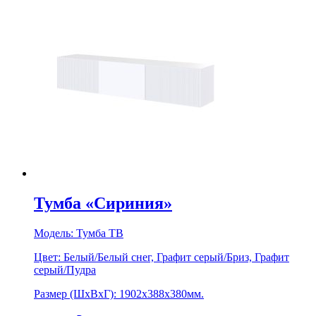
Тумба «Сириния»
Модель:
Тумба ТВ
Цвет:
Белый/Белый снег, Графит серый/Бриз, Графит
серый/Пудра
Размер (ШхВхГ):
1902х388х380мм.