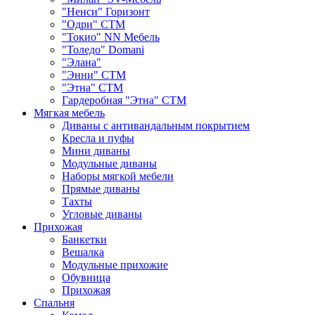
"Ненси" Горизонт
"Одри" СТМ
"Токио" NN Мебель
"Толедо" Domani
"Элана"
"Энни" СТМ
"Этна" СТМ
Гардеробная "Этна" СТМ
Мягкая мебель
Диваны с антивандальным покрытием
Кресла и пуфы
Мини диваны
Модульные диваны
Наборы мягкой мебели
Прямые диваны
Тахты
Угловые диваны
Прихожая
Банкетки
Вешалка
Модульные прихожие
Обувница
Прихожая
Спальня