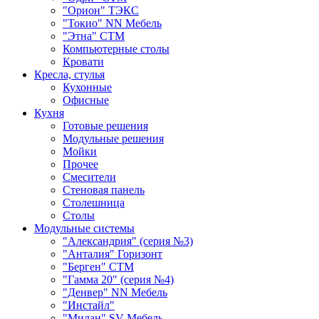
"Орион" ТЭКС
"Токио" NN Мебель
"Этна" СТМ
Компьютерные столы
Кровати
Кресла, стулья
Кухонные
Офисные
Кухня
Готовые решения
Модульные решения
Мойки
Прочее
Смесители
Стеновая панель
Столешница
Столы
Модульные системы
"Александрия" (серия №3)
"Анталия" Горизонт
"Берген" СТМ
"Гамма 20" (серия №4)
"Денвер" NN Мебель
"Инстайл"
"Милан" SV-Мебель