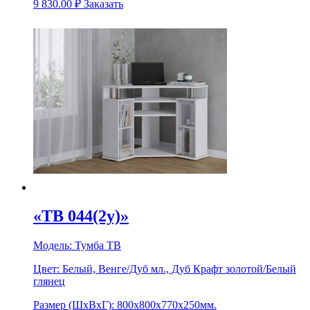
9 830.00
₽
Заказать
«ТВ 044(2у)»
Модель:
Тумба ТВ
Цвет:
Белый, Венге/Дуб мл., Дуб Крафт золотой/Белый
глянец
Размер (ШхВхГ):
800x800x770x250мм.