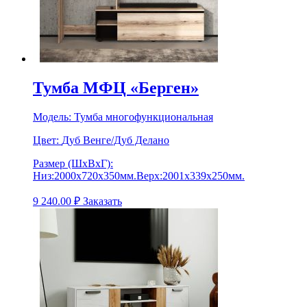
Тумба МФЦ «Берген»
Модель:
Тумба многофункциональная
Цвет:
Дуб Венге/Дуб Делано
Размер (ШхВхГ):
Низ:2000х720х350мм.Верх:2001х339х250мм.
9 240.00
₽
Заказать