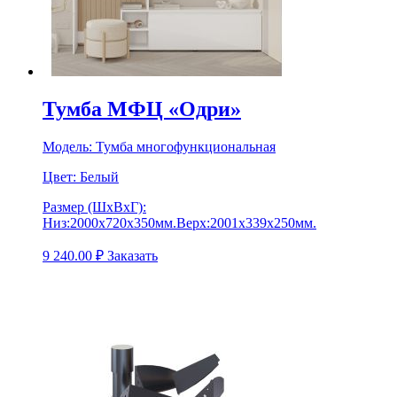
Тумба МФЦ «Одри»
Модель:
Тумба многофункциональная
Цвет:
Белый
Размер (ШхВхГ):
Низ:2000х720х350мм.Верх:2001х339х250мм.
9 240.00
₽
Заказать