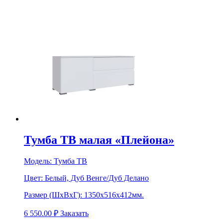
Тумба ТВ малая «Плейона»
Модель:
Тумба ТВ
Цвет:
Белый, Дуб Венге/Дуб Делано
Размер (ШхВхГ):
1350х516х412мм.
6 550.00
₽
Заказать