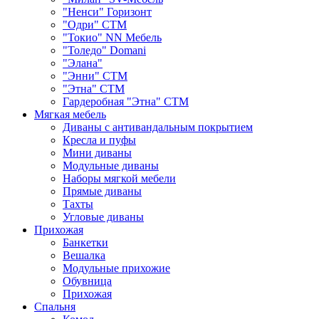
"Ненси" Горизонт
"Одри" СТМ
"Токио" NN Мебель
"Толедо" Domani
"Элана"
"Энни" СТМ
"Этна" СТМ
Гардеробная "Этна" СТМ
Мягкая мебель
Диваны с антивандальным покрытием
Кресла и пуфы
Мини диваны
Модульные диваны
Наборы мягкой мебели
Прямые диваны
Тахты
Угловые диваны
Прихожая
Банкетки
Вешалка
Модульные прихожие
Обувница
Прихожая
Спальня