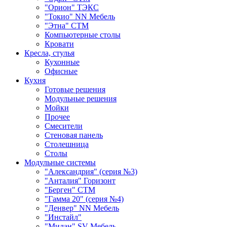
"Орион" ТЭКС
"Токио" NN Мебель
"Этна" СТМ
Компьютерные столы
Кровати
Кресла, стулья
Кухонные
Офисные
Кухня
Готовые решения
Модульные решения
Мойки
Прочее
Смесители
Стеновая панель
Столешница
Столы
Модульные системы
"Александрия" (серия №3)
"Анталия" Горизонт
"Берген" СТМ
"Гамма 20" (серия №4)
"Денвер" NN Мебель
"Инстайл"
"Милан" SV-Мебель