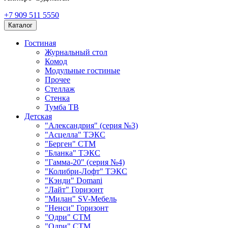
+7 909 511 5550
Каталог
Гостиная
Журнальный стол
Комод
Модульные гостиные
Прочее
Стеллаж
Стенка
Тумба ТВ
Детская
"Александрия" (серия №3)
"Асцелла" ТЭКС
"Берген" СТМ
"Бланка" ТЭКС
"Гамма-20" (серия №4)
"Колибри-Лофт" ТЭКС
"Кэнди" Domani
"Лайт" Горизонт
"Милан" SV-Мебель
"Ненси" Горизонт
"Одри" СТМ
"Одри" СТМ