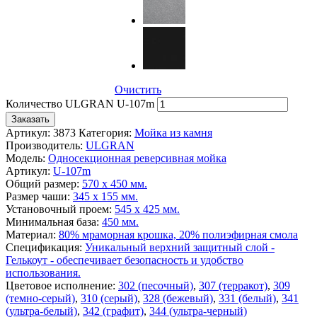
Очистить
Количество ULGRAN U-107m
Заказать
Артикул:
3873
Категория:
Мойка из камня
Производитель:
ULGRAN
Модель:
Односекционная реверсивная мойка
Артикул:
U-107m
Общий размер:
570 х 450 мм.
Размер чаши:
345 х 155 мм.
Установочный проем:
545 х 425 мм.
Минимальная база:
450 мм.
Материал:
80% мраморная крошка, 20% полиэфирная смола
Спецификация:
Уникальный верхний защитный слой -
Гелькоут - обеспечивает безопасность и удобство
использования.
Цветовое исполнение:
302 (песочный)
,
307 (терракот)
,
309
(темно-серый)
,
310 (серый)
,
328 (бежевый)
,
331 (белый)
,
341
(ультра-белый)
,
342 (графит)
,
344 (ультра-черный)