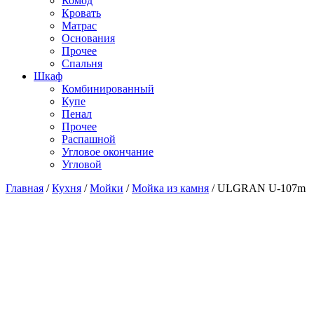
Комод
Кровать
Матраc
Основания
Прочее
Спальня
Шкаф
Комбинированный
Купе
Пенал
Прочее
Распашной
Угловое окончание
Угловой
Главная
/
Кухня
/
Мойки
/
Мойка из камня
/
ULGRAN U-107m