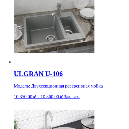
ULGRAN U-106
Модель:
Двухсекционная реверсивная мойка
10 350.00
₽
–
10 860.00
₽
Заказать