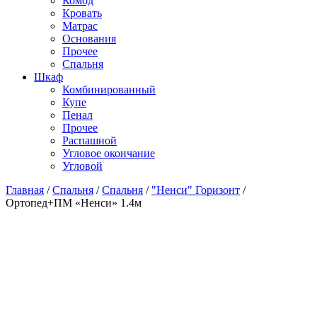
Комод
Кровать
Матраc
Основания
Прочее
Спальня
Шкаф
Комбинированный
Купе
Пенал
Прочее
Распашной
Угловое окончание
Угловой
Главная
/
Спальня
/
Спальня
/
"Ненси" Горизонт
/
Ортопед+ПМ «Ненси» 1.4м