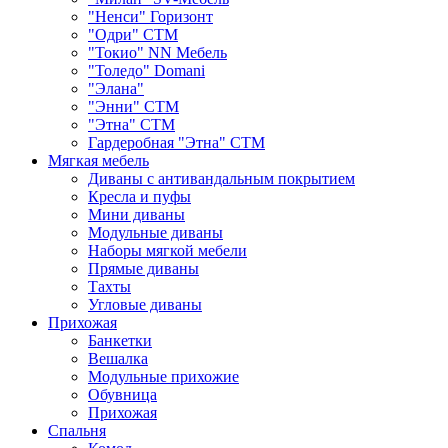
"Ненси" Горизонт
"Одри" СТМ
"Токио" NN Мебель
"Толедо" Domani
"Элана"
"Энни" СТМ
"Этна" СТМ
Гардеробная "Этна" СТМ
Мягкая мебель
Диваны с антивандальным покрытием
Кресла и пуфы
Мини диваны
Модульные диваны
Наборы мягкой мебели
Прямые диваны
Тахты
Угловые диваны
Прихожая
Банкетки
Вешалка
Модульные прихожие
Обувница
Прихожая
Спальня