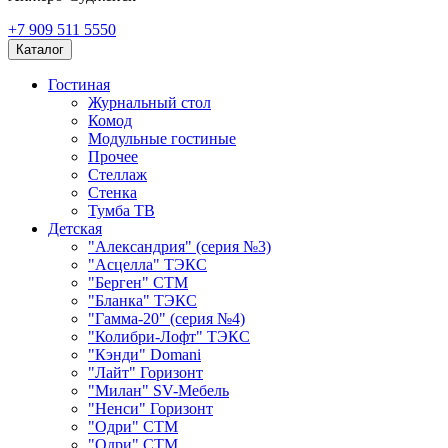
+7 909 511 5550
Каталог
Гостиная
Журнальный стол
Комод
Модульные гостиные
Прочее
Стеллаж
Стенка
Тумба ТВ
Детская
"Александрия" (серия №3)
"Асцелла" ТЭКС
"Берген" СТМ
"Бланка" ТЭКС
"Гамма-20" (серия №4)
"Колибри-Лофт" ТЭКС
"Кэнди" Domani
"Лайт" Горизонт
"Милан" SV-Мебель
"Ненси" Горизонт
"Одри" СТМ
"Одри" СТМ