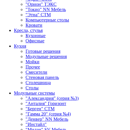
"Орион" ТЭКС
"Токио" NN Мебель
"Этна" СТМ
Компьютерные столы
Кровати
Кресла, стулья
Кухонные
Офисные
Кухня
Готовые решения
Модульные решения
Мойки
Прочее
Смесители
Стеновая панель
Столешница
Столы
Модульные системы
"Александрия" (серия №3)
"Анталия" Горизонт
"Берген" СТМ
"Гамма 20" (серия №4)
"Денвер" NN Мебель
"Инстайл"
"Милан" SV-Мебель